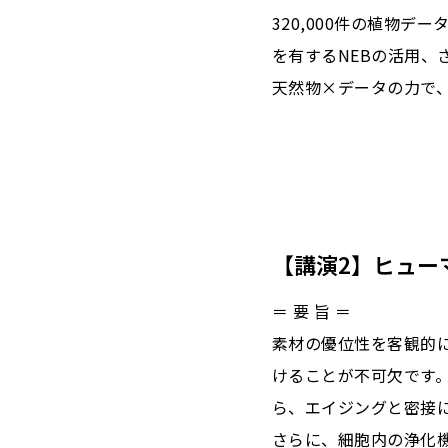
320,000件の植物デ
を有するNEBの活用、
天然物×データの力で
【講演2】ヒュー
＝ 要 旨 ＝
素材の優位性を客観的
けることが不可欠です
ら、エイジングと密接
さらに、細胞内の浄化