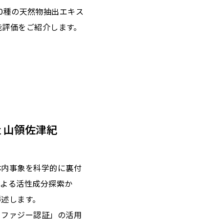
000種の天然物抽出エキス
能評価をご紹介します。
 山領佐津紀
体内事象を科学的に裏付
による活性成分探索か
詳述します。
トファジー認証」の活用