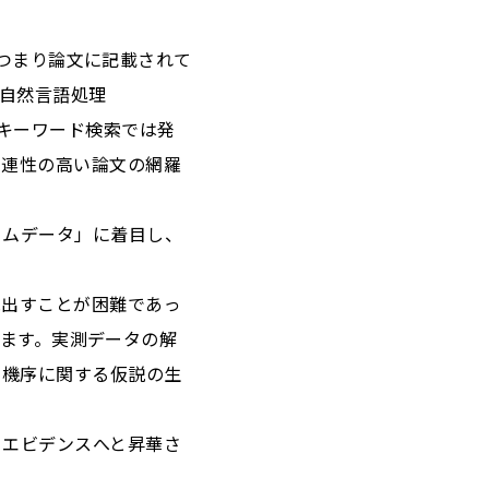
”、つまり論文に記載されて
の自然言語処理
のキーワード検索では発
関連性の高い論文の網羅
ームデータ」に着目し、
。
見出すことが困難であっ
析します。実測データの解
用機序に関する仮説の生
るエビデンスへと昇華さ