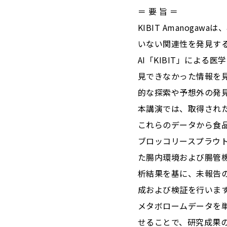
＝ 要 旨 ＝
KIBIT Amanog
いない関連性を発見す
AI「KIBIT」によ
見できなかった情報を
的な探索や予想外の発
本講演では、取得され
これらのデータから食
ブロッコリースプラウ
た腸内環境および腸管機能
析結果を基に、未報告の
成および検証を行いま
メタボロームデータを
せることで、研究成果