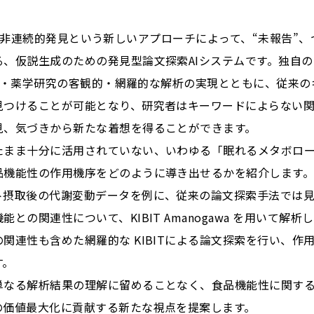
awaは、非連続的発見という新しいアプローチによって、“未報告
る、仮説生成のための発見型論文探索AIシステムです。独自
る医学・薬学研究の客観的・網羅的な解析の実現とともに、従来
見つけることが可能となり、研究者はキーワードによらない
見、気づきから新たな着想を得ることができます。
たまま十分に活用されていない、いわゆる「眠れるメタボロ
品機能性の作用機序をどのように導き出せるかを紹介します
ト摂取後の代謝変動データを例に、従来の論文探索手法では
との関連性について、KIBIT Amanogawa を用いて解
関連性も含めた網羅的な KIBITによる論文探索を行い、作
す。
単なる解析結果の理解に留めることなく、食品機能性に関す
の価値最大化に貢献する新たな視点を提案します。