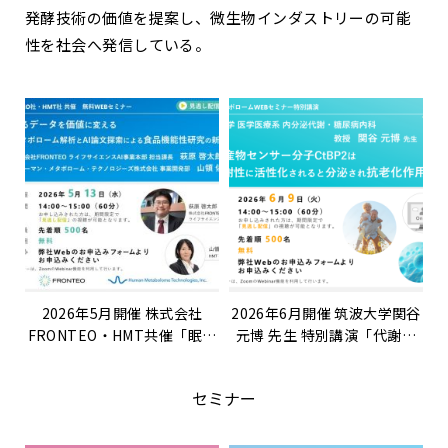
発酵技術の価値を提案し、微生物インダストリーの可能
性を社会へ発信している。
2026年5月開催 株式会社
2026年6月開催 筑波大学関谷
FRONTEO・HMT共催「眠れ
元博 先生 特別講演「代謝産
るデータを価値に変える〜 メ
物センサー分子CtBP2は代謝
タボローム解析とAI論文探索
性に活性化されると分泌され
セミナー
による食品機能性研究の新展
抗老化作用を示す」
開 〜」