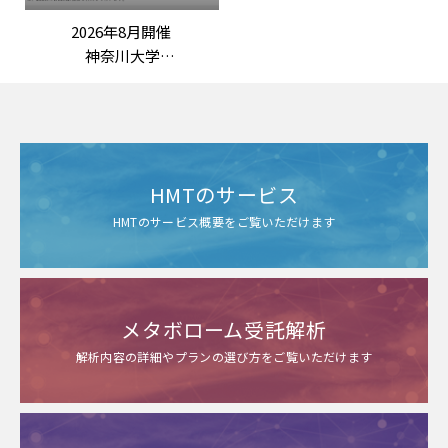
2026年8月開催
神奈川大学
野嶽勇一 先生 特別講演
「常在菌を意識した美容研
究の社会実装：
未利用資源の活用と世界初
の美肌菌基礎化粧品」
HMTのサービス
HMTのサービス概要をご覧いただけます
メタボローム受託解析
解析内容の詳細やプランの選び方をご覧いただけます