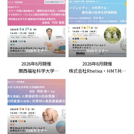
Webセミナー
Webセミナー
2026年8月開催
2026年8月開催
関西福祉科学大学
株式会社Rhelixa・HMT共催
竹田竜嗣 先生 特別講演
「「ロンジェビティ」を科
「第3回機能性表示ラボ：
学する：最先端の抗老化評
ロンジェビティ市場の最新
価戦略」
動向と「機能性表示食品」
の評価戦略
――拡大する抗老化ニーズに応
える臨床試験設計と作用機
序の組み立て方」
Webセミナー