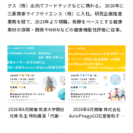
グス（株）出向でフードテックなどに携わる。 2020年に
三菱商事ライフサイエンス（株）に入社。研究企画推進
業務を経て、2023年より現職。発酵をベースとする健康
素材の探索・開発やNMNなどの健康機能性評価に従事。
2026年6月開催 筑波大学関谷
2026年6月開催 株式会社
元博 先生 特別講演「代謝産
AutoPhagyGO石堂美和子 先
物センサー分子CtBP2は代謝
生 特別講演「オートファジー
性に活性化されると分泌され
研究の社会実装への挑戦〜