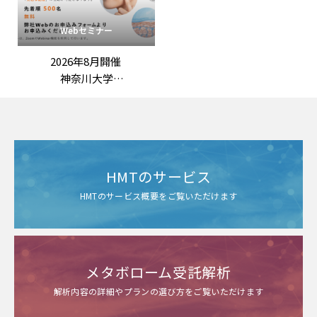
える臨床試験設計と作用機
序の組み立て方」
Webセミナー
2026年8月開催
神奈川大学
野嶽勇一 先生 特別講演
「常在菌を意識した美容研
究の社会実装：
未利用資源の活用と世界初
の美肌菌基礎化粧品」
HMTのサービス
HMTのサービス概要をご覧いただけます
メタボローム受託解析
解析内容の詳細やプランの選び方をご覧いただけます