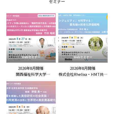
セミナー
抗老化作用を示す」
AutoPhagyGOの取り組みと
XPRIZE Healthspanへの挑
戦〜」
Webセミナー
Webセミナー
2026年8月開催
2026年8月開催
関西福祉科学大学
株式会社Rhelixa・HMT共催
竹田竜嗣 先生 特別講演
「「ロンジェビティ」を科
「第3回機能性表示ラボ：
学する：最先端の抗老化評
ロンジェビティ市場の最新
価戦略」
動向と「機能性表示食品」
の評価戦略
――拡大する抗老化ニーズに応