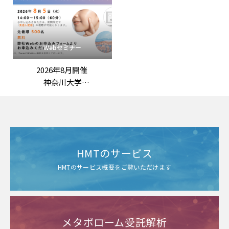
の評価戦略
――拡大する抗老化ニーズに応
える臨床試験設計と作用機
序の組み立て方」
Webセミナー
2026年8月開催
神奈川大学
野嶽勇一 先生 特別講演
「常在菌を意識した美容研
究の社会実装：
未利用資源の活用と世界初
の美肌菌基礎化粧品」
HMTのサービス
HMTのサービス概要をご覧いただけます
メタボローム受託解析