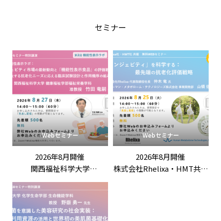
講演「納豆から脳へ：メタボ
「第2回機能性表示ラボ：老
ローム解析で探る認知機能改
化細胞アプローチに学ぶ、機
セミナー
善ペプチド」
能性表示食品の新しい差別化
戦略――作用機序をヘルスクレー
ムに組み込むエビデンス設計
と届出表現の考え方」
Webセミナー
Webセミナー
2026年8月開催
2026年8月開催
関西福祉科学大学
株式会社Rhelixa・HMT共催
竹田竜嗣 先生 特別講演
「「ロンジェビティ」を科
「第3回機能性表示ラボ：
学する：最先端の抗老化評
ロンジェビティ市場の最新
価戦略」
動向と「機能性表示食品」