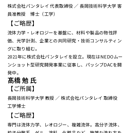
株式会社パンタレイ 代表取締役 ／ 長岡技術科学大学 客
員准教授 博士（工学）
【ご略歴】
流体力学・レオロジーを基盤に、材料や製品の物性評
価、光学計測、企業との共同研究・技術コンサルティン
グに取り組む。
2021年に株式会社パンタレイを設立。現在はNEDOムー
ンショット型研究開発事業に従事し、パッシブDACを開
発中。
髙橋 勉 氏
【ご所属】
長岡技術科学大学 教授 ／ 株式会社パンタレイ 取締役
工学博士
【ご略歴】
専門は流体力学、レオロジー、複雑流体。高分子流体、
粒子分散系、ゲル、塗料、化粧品など、複雑な流れ方を