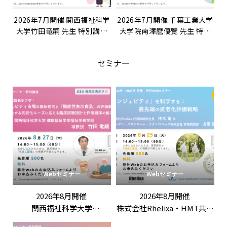
2026年7月開催 関西福祉科学
2026年7月開催 千葉工業大学
大学竹田竜嗣 先生 特別講演
大学院南澤麿優覽 先生 特別
「第2回機能性表示ラボ：老
講演「メタボローム解析で見
化細胞アプローチに学ぶ、機
出す『腸内代謝』の新展開—
セミナー
能性表示食品の新しい差別化
柑橘種子成分と腸内細菌叢の
戦略――作用機序をヘルスクレー
相互作用」
ムに組み込むエビデンス設計
と届出表現の考え方」
Webセミナー
Webセミナー
2026年8月開催
2026年8月開催
関西福祉科学大学
株式会社Rhelixa・HMT共催
竹田竜嗣 先生 特別講演
「「ロンジェビティ」を科