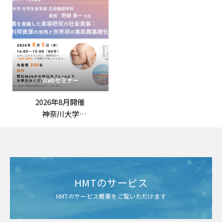
「第3回機能性表示ラボ：
学する：最先端の抗老化評
ロンジェビティ市場の最新
価戦略」
動向と「機能性表示食品」
の評価戦略
――拡大する抗老化ニーズに応
える臨床試験設計と作用機
序の組み立て方」
Webセミナー
2026年8月開催
神奈川大学
野嶽勇一 先生 特別講演
「常在菌を意識した美容研
究の社会実装：
未利用資源の活用と世界初
の美肌菌基礎化粧品」
HMTのサービス
HMTのサービス概要をご覧いただけます