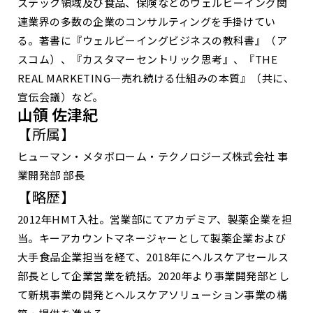
ステック領域及び食品、保険などのウェルビーイング関
連業界の多数の企業のコンサルティングを手掛けてい
る。著書に『ウェルビーイングビジネスの教科書』（ア
スコム）、『カスタマーセントリック思考』、『THE
REAL MARKETING―売れ続ける仕組みの本質』（共に、
宣伝会議）など。
山領 佐津紀
【所属】
ヒューマン・メタボローム・テクノロジーズ株式会社 事
業開発部 部長
【略歴】
2012年HMT入社。営業部にてアカデミア、製薬企業を担
当。キーアカウントマネージャーとして製薬企業および
大手食品企業担当を経て、2018年にヘルスケアセールス
部長として企業営業を統括。2020年より事業開発部とし
て新規事業の開発とヘルスケアソリューション事業の構