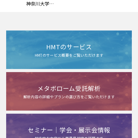
神奈川大学
野嶽勇一 先生 特別講演
「常在菌を意識した美容研
究の社会実装：
未利用資源の活用と世界初
の美肌菌基礎化粧品」
HMTのサービス
HMTのサービス概要をご覧いただけます
メタボローム受託解析
解析内容の詳細やプランの選び方をご覧いただけます
セミナー｜学会・展示会情報
初歩的な内容から業界最前線の話題まで