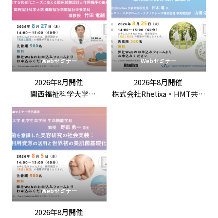
Webセミナー
Webセミナー
2026年8月開催
2026年8月開催
関西福祉科学大学
株式会社Rhelixa・HMT共催
竹田竜嗣 先生 特別講演
「「ロンジェビティ」を科
「第3回機能性表示ラボ：
学する：最先端の抗老化評
ロンジェビティ市場の最新
価戦略」
動向と「機能性表示食品」
の評価戦略
――拡大する抗老化ニーズに応
える臨床試験設計と作用機
序の組み立て方」
Webセミナー
2026年8月開催