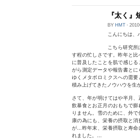
『太く』
BY
HMT
⋅
201
こんにちは、
こちら研究所
す程の忙しさです。昨年と比
に普及したことを肌で感じる
がら測定データや報告書とに
ゆくメタボロミクスへの需要
積み上げてきたノウハウを生
さて、年が明けてはや半月、
飲暴食とお正月のおもちで膨
りません。雪のために、外で
康の為にも、栄養の摂取と消
が…昨年末、栄養摂取と寿命
れました。…