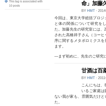
This tag is associated with
命」加藤
10 posts
BY
HMT
⋅
201
今回は、東京大学総括プロジ
と体の関係について研究を
た。加藤先生の研究室には、2
された高橋祥子さん（コーヒ
序に関するメタボロミクスを
ます。
―まず初めに、先生のご研究
甘酒は百
BY
HMT
⋅
201
こんにちは、
いるご家庭は
ない我が家も、雰囲気だけと
た。