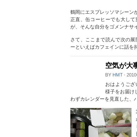
鶴岡にエスプレッソマシーン
正直、缶コーヒーでも大して
が、そんな自分をゴメンナサ
さて、ここまで読んで次の展
ーといえばカフェインに話を持
空気が大
BY
HMT
⋅
201
おはようござ
様子をお届け
わずカレンダーを見直した、