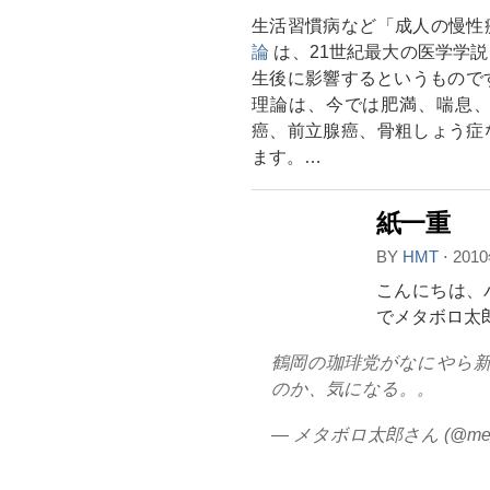
生活習慣病など「成人の慢性
論
は、21世紀最大の医学学
生後に影響するというもので
理論は、今では肥満、喘息
癌、前立腺癌、骨粗しょう症
ます。…
紙一重
BY
HMT
⋅
201
こんにちは、
でメタボロ太
鶴岡の珈琲党がなにやら
のか、気になる。。
— メタボロ太郎さん (@me_t