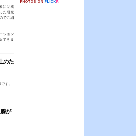
PHOTOS ON
FLICK
R
対象に助成
った研究
たのでご紹
ゼーション
析できま
上のた
弾です。
立腺が