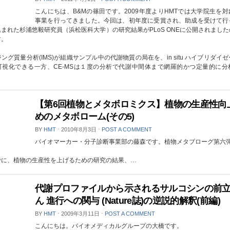
こんにちは、B&Mの篠田です。2009年度よりHMTでは大学院生を
事業を行ってきました。今回は、初年度に受賞され、助成を受けて行
まれた杉浦悠毅研究員（浜松医科大学）の研究結果がPLoS ONEに公開されまし
す。
ング質量分析(IMS)が組織サンプル中の代謝物質の局在を、in situ ハイブリダイ
可視化できる一方、CE-MSは１度の分析で代謝中間体まで網羅的かつ定量的に分
【第6回植物とメタボロミクス】植物の生産性向
めのメタボローム(その5)
BY
HMT
⋅
2010年8月3日
⋅
POST A COMMENT
バイオマーカー・分子診断事業部の藤森です。植物メタブローグ第六
でに、植物の生産性を上げるための研究の結果、…
代謝プロファイルから示されるサルコシンの前
ん 進行への関与 (Nature誌)の逆説的解釈(前編)
BY
HMT
⋅
2009年3月11日
⋅
POST A COMMENT
こんにちは。バイオメディカルグループの大橋です。