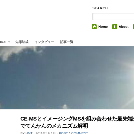
SEARCH
Home
About
MICS
先導助成
インタビュー
記事一覧
CE-MSとイメージングMSを組み合わせた最先端
でてんかんのメカニズム解明
BY
HMT
⋅
2011年4月1日
⋅
POST A COMMENT