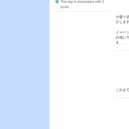
This tag is associated with 3
posts
が盛り込
介しま
イメージ
の様に
す。…
これま