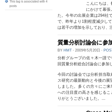
This tag is associated with 4
こんにちは、
posts
にかけて幕張
た。今年の出展企業は294社
で、昨年より1割程度減少し
は若干の増加を示しており、
質量分析討論会に参
BY
HMT
⋅
2009年5月20日
⋅
POS
分析グループの佐々木一謹です
回質量分析総合討論会に参加
今回の討論会では分析担当取
ス研究の最新動向と今後の展望
しました。多くの方々にご来
への注目度の高さを感じるこ
りがとうございました。…