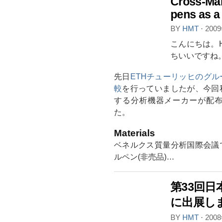
Cross-Mak
pens as a 
BY
HMT
⋅
200
こんにちは。
ちいいですね
先日
ETHチューリッヒのグ
較
を行っていましたが、今回
する分析機器メーカーが配
た。
Materials
ベネルクス質量分析国際会議
ルペン(非売品)…
第33回
に出展し
BY
HMT
⋅
200