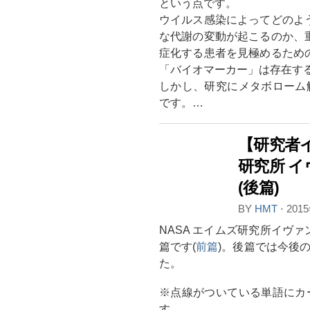
という点です。
ウイルス感染によってどのよ
な代謝の変動が起こるのか、
症化する患者を見極めるため
「バイオマーカー」は存在す
しかし、研究にメタボローム
です。…
【研究者イ
研究所 
(後篇)
BY
HMT
⋅
201
NASA エイムズ研究所イヴ
篇です(
前篇
)。後篇では今後
た。
※点線がついている単語にカ
す