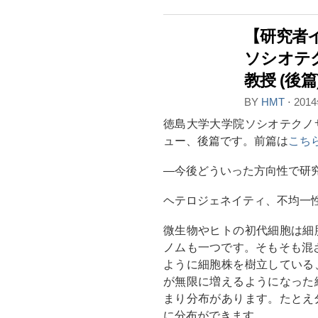
【研究者
ソシオテ
教授 (後篇
BY
HMT
⋅
201
徳島大学大学院ソシオテクノ
ュー、後篇です。前篇は
こち
―今後どういった方向性で研
ヘテロジェネイティ、不均一
微生物やヒトの初代細胞は細
ノムも一つです。そもそも混
ように細胞株を樹立している
が無限に増えるようになった
まり分布があります。たとえ
に分布ができます。…