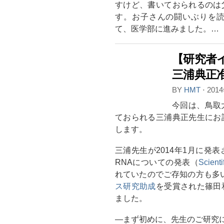
すけど、書いておられるのは
す。お子さんの闘いぶりを
て、医学部に進みました。…
【研究者
三浦典正准
BY
HMT
⋅
201
今回は、鳥取
ておられる三浦典正先生にお
します。
三浦先生が2014年1月に発
RNAについての発表（
Scienti
れていたのでご存知の方も多い
ス研究助成
を受賞された篠田
ました。
―まず初めに、先生のご研究