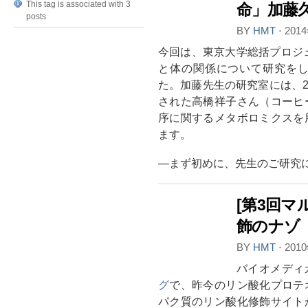
This tag is associated with 3
命」加藤
posts
BY
HMT
⋅
201
今回は、東京大学総括プロジ
と体の関係について研究を
た。加藤先生の研究室には、2
された高橋祥子さん（コーヒ
序に関するメタボロミクスを
ます。
―まず初めに、先生のご研究
[第3回マ
飾のナゾ
BY
HMT
⋅
201
バイオメディ
グ
で、昨今のリン酸化プロテ
パク質のリン酸化修飾サイト