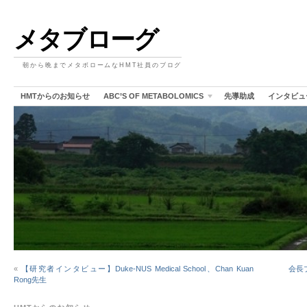
メタブローグ
朝から晩までメタボロームなHMT社員のブログ
HMTからのお知らせ
ABC’S OF METABOLOMICS
先導助成
インタビュ
«
【研究者インタビュー】Duke-NUS Medical School、Chan Kuan
会長
Rong先生