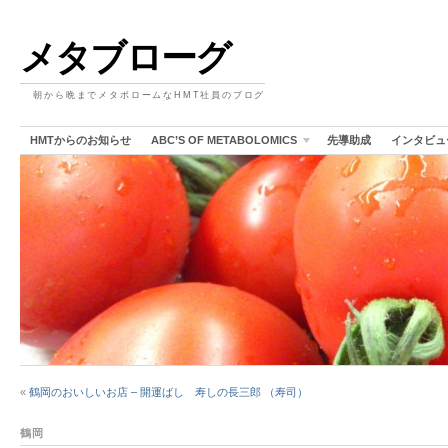
メタブローグ
朝から晩までメタボロームなHMT社員のブログ
HMTからのお知らせ
ABC’S OF METABOLOMICS
先導助成
インタビュ
«
鶴岡のおいしいお店 – 開運ばし 寿しの長三郎 （寿司）
鶴岡