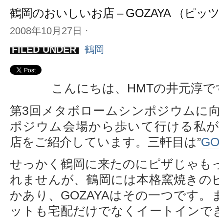
鶴岡のおいしいお店 – GOZAYA （ピッ
2008年10月27日
⋅
FILED UNDER
鶴岡
こんにちは、HMTの井元淳で
第3回メタボロームシンポジウムに
ポジウム会場から歩いて行ける私
店をご紹介しています。三軒目は”
GO
せっかく鶴岡に来たのにピザじゃも
れませんが、鶴岡には本格窯焼きの
かあり、GOZAYAはその一つです
ットも宅配だけでなくイートインで