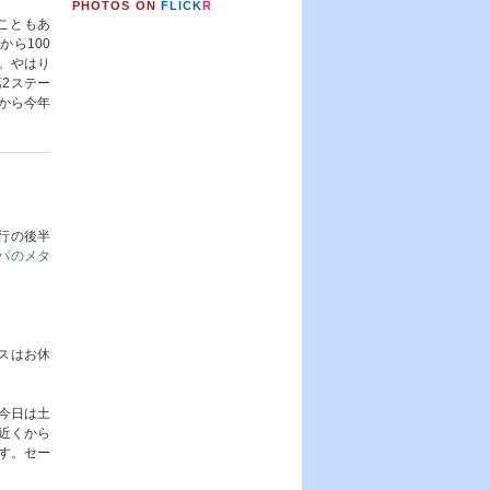
PHOTOS ON
FLICK
R
こともあ
ら100
。やはり
2ステー
から今年
行の後半
パのメタ
スはお休
今日は土
近くから
す。セー