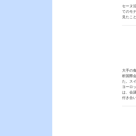
セーヌ
てのモ
見たこ
大手の食
析国際
た。ス
ヨーロ
は、会
付き合