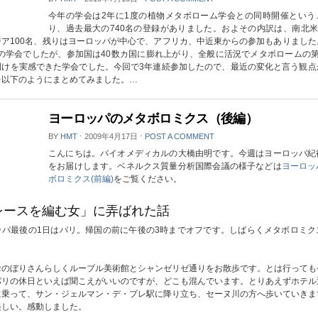
今年の学会は2年に1度の植物メタボローム学会との同時開催という
り、過去最大の740名の登録がありました。およその内訳は、南北米か
ジア100名、残りはヨーロッパが中心で、アフリカ、中近東からの参加もありました
心の学会でしたが、参加国は40数カ国に膨れ上がり、全般に活況でメタボロームの第
開けを実感できた学会でした。今回で3年連続参加したので、最近の変化と言う観点
を以下のようにまとめてみました。…
ヨーロッパのメタボロミクス（後編）
BY
HMT
⋅
2009年4月17日
⋅
POST A COMMENT
こんにちは。バイオメディカルの大橋由明です。今週はヨーロッパ紀
をお届けします。ベネルクス質量分析国際会議の様子などは
ヨーロッ
ボロミクス(前編)
をご覧ください。
「レースを編む女」に弄ばれた話
ッパ最後の1日はパリ。帰国の前に午後の3時までオフです。しばらくメタボロミク
おのぼりさんらしくルーブル美術館とシャンゼリゼ通りをお散歩です。とは行っても
パリの休日といえば聞こえがいいのですが、どこも混んでいます。とりあえずホテル
に乗って、サン・ジェルマン・デ・プレ駅に降り立ち、セーヌ川の方へ歩いていきま
美しい。感動しました。