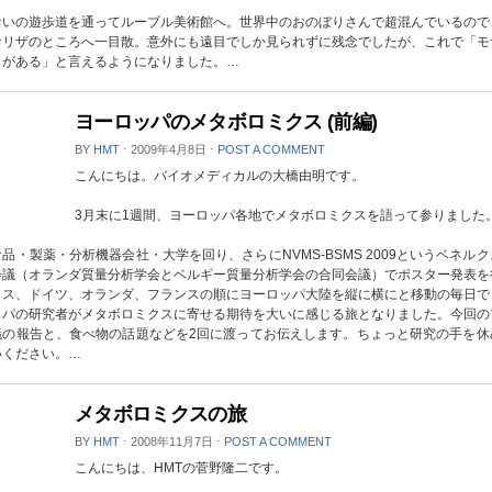
沿いの遊歩道を通ってルーブル美術館へ。世界中のおのぼりさんで超混んでいるので
ナリザのところへ一目散。意外にも遠目でしか見られずに残念でしたが、これで「モ
とがある」と言えるようになりました。…
ヨーロッパのメタボロミクス (前編)
BY
HMT
⋅
2009年4月8日
⋅
POST A COMMENT
こんにちは。バイオメディカルの大橋由明です。
3月末に1週間、ヨーロッパ各地でメタボロミクスを語って参りました
品・製薬・分析機器会社・大学を回り、さらにNVMS-BSMS 2009というベネル
会議（オランダ質量分析学会とベルギー質量分析学会の合同会議）でポスター発表を
イス、ドイツ、オランダ、フランスの順にヨーロッパ大陸を縦に横にと移動の毎日で
ッパの研究者がメタボロミクスに寄せる期待を大いに感じる旅となりました。今回の
議の報告と、食べ物の話題などを2回に渡ってお伝えします。ちょっと研究の手を休
いください。…
メタボロミクスの旅
BY
HMT
⋅
2008年11月7日
⋅
POST A COMMENT
こんにちは、HMTの菅野隆二です。