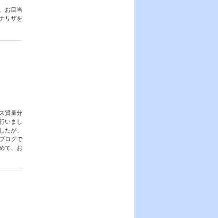
、お目当
ナリザを
。
クス質量分
行いまし
したが、
ブログで
めて、お