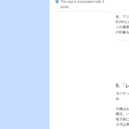
This tag is associated with 4
posts
名、ア
EU中
ジの幕
の印象
5.
ヨーロ
み。
大橋は
曜日。
地下鉄
ヌ川は