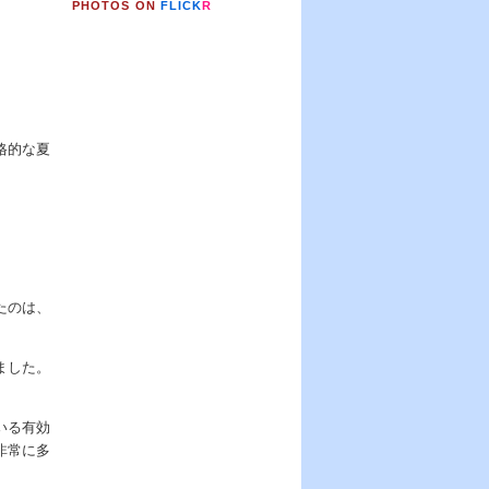
PHOTOS ON
FLICK
R
格的な夏
たのは、
ました。
いる有効
非常に多