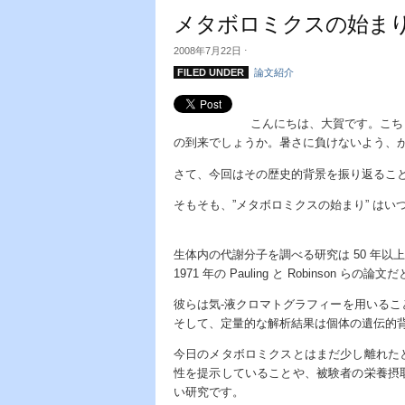
メタボロミクスの始ま
2008年7月22日
⋅
FILED UNDER
論文紹介
こんにちは、大賀です。こち
の到来でしょうか。暑さに負けないよう、
さて、今回はその歴史的背景を振り返るこ
そもそも、”メタボロミクスの始まり” はい
生体内の代謝分子を調べる研究は 50 年
1971 年の Pauling と Robinson ら
彼らは気-液クロマトグラフィーを用いるこ
そして、定量的な解析結果は個体の遺伝的
今日のメタボロミクスとはまだ少し離れた
性を提示していることや、被験者の栄養摂
い研究です。