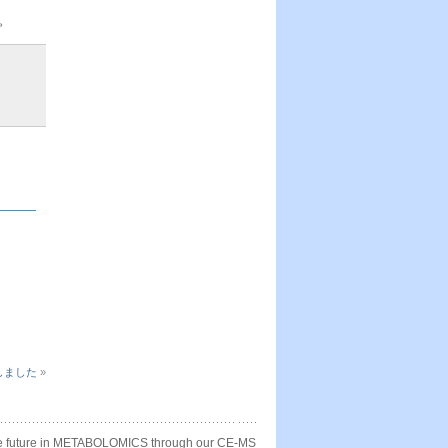
。
しました
»
e future in METABOLOMICS through our CE-MS