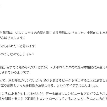
り
ら鶴岡は、いよいよセミの合唱が聞こえる季節になりました。全国的にも本
がんばりましょう！
とから始めたいと思います。
つのことなのでしょうか？
以上前からすでに始められていますが、メタボロミクスの概念が本格的に芽生え
の論文だとされているようです。
とで、尿と呼気のサンプルから 250 を超えるピークを検出することに成功し
背景や病態といった多様性を反映し得る、というアイデアに至りました。
ところにあるかもしれませんが、データ解析にコンピュータプログラムを用
取を制限することで定量性をコントロールしていることなど、学ぶところが