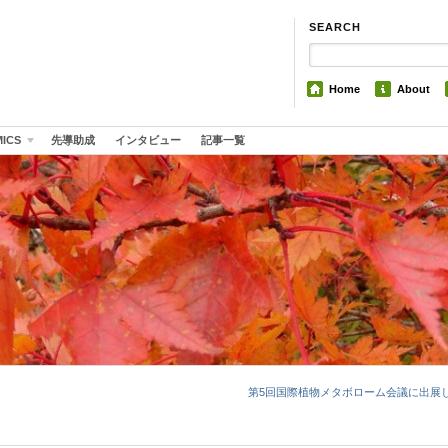
SEARCH
Home
About
MICS
先導助成
インタビュー
記事一覧
第5回国際植物メタボローム会議に出展