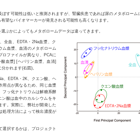
及ぼす可能性は低いと推測されますが、腎臓疾患であれば尿のメタボローム
ら有望なバイオマーカーが発見される可能性も高くなります。
を選ぶかによってもメタボロームデータは違ってきます。
、全血、EDTA・2Na血漿、ク
ウム血漿、血清のメタボローム
プロファイルが異なり、PCAに
ン酸血漿] [ヘパリン血漿、血清]
に分かれます(右図)。
a、EDTA・2K、クエン酸、ヘ
作用点が異なるため、同じ血漿
。フッ化ナトリウムは解糖系酵
クエン酸は血中のカルシウムをキ
ます。実際に、弊社が開発した
は処理方法によって検出濃度が
て選択するかは、プロジェクト