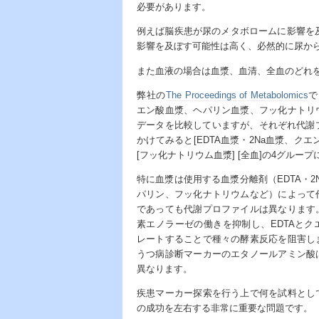
必要があります。
例えば脳疾患が尿のメタボロームに影響を
影響を及ぼす可能性は高く、必然的に尿か
また血液の場合は血漿、血清、全血のどれ
弊社の
The Proceedings of Metabolomics
で
エン酸血漿、ヘパリン血漿、フッ化ナトリ
データを比較していますが、それぞれ代謝
かけてみると[EDTA血漿・2Na血漿、クエ
[フッ化ナトリウム血漿] [全血]の4グループ
特に血漿は使用する血漿分離剤（EDTA・2N
パリン、フッ化ナトリウムなど）によって
であっても代謝プロファイルは異なります
素エノラーゼの働きを抑制し、EDTAと
レートすることで種々の酵素反応を阻害し
うつ病診断マーカーのエタノールアミン酸
異なります。
疾患マーカー探索を行う上で何を試料とし
の成功を左右する非常に重要な問題です。