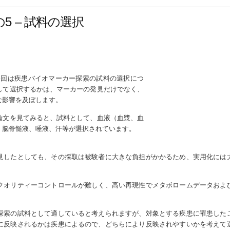
5 – 試料の選択
今回は疾患バイオマーカー探索の試料の選択につ
して選択するかは、マーカーの発見だけでなく、
な影響を及ぼします。
論文を見てみると、試料として、血液（血漿、血
、脳脊髄液、唾液、汗等が選択されています。
見したとしても、その採取は被験者に大きな負担がかかるため、実用化には
クオリティーコントロールが難しく、高い再現性でメタボロームデータおよ
。
探索の試料として適していると考えられますが、対象とする疾患に罹患した
に反映されるかは疾患によるので、どちらにより反映されやすいかを考えて