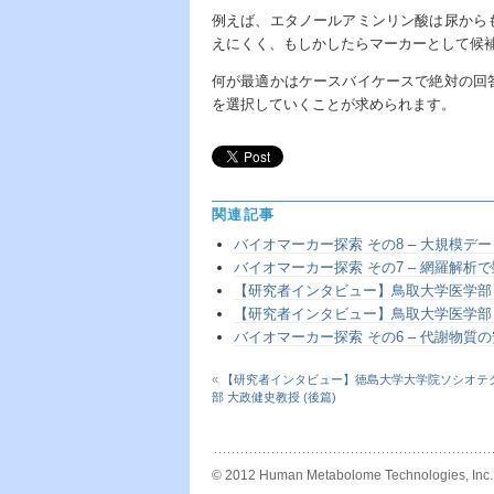
例えば、エタノールアミンリン酸は尿から
えにくく、もしかしたらマーカーとして候
何が最適かはケースバイケースで絶対の回
を選択していくことが求められます。
関連記事
バイオマーカー探索 その8 – 大規模
バイオマーカー探索 その7 – 網羅解析
【研究者インタビュー】鳥取大学医学部 
【研究者インタビュー】鳥取大学医学部 
バイオマーカー探索 その6 – 代謝物質
«
【研究者インタビュー】徳島大学大学院ソシオテ
部 大政健史教授 (後篇)
© 2012 Human Metabolome Technologies, Inc.