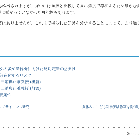
も検出されますが、尿中には血液と比較して高い濃度で存在するため細かな
補に挙がっていなかった可能性もあります。
答はありませんが、これまで得られた知見を分析することによって、より適
データの多変量解析に向けた絶対定量の必要性
で顕在化するリスク
三浦典正准教授 (後篇)
三浦典正准教授 (前篇)
の安定性
クノサイエンス研究
夏休みにこども科学実験教室を開催
See th