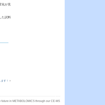
変化が見
した試料
します！
»
e future in METABOLOMICS through our CE-MS