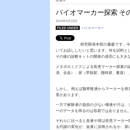
医薬学
バイオマーカー探索 その
2014年5月23日
⋅
FILED UNDER
バイオマーカー
研究開発本部の藤森です。
いてお話ししたいと思います。何を試料と
その後の診断キットの開発の成否にも大き
メタボロミクスによる疾患マーカー探索の
清、全血）、尿（早朝尿、随時尿、蓄尿）
しかし、例えば脳脊髄液からマーカーを発
害があります。
一方で被験者の負担の少ない唾液や汗は、
ーのデータを得るのは容易ではありません
それらに比べると血液や尿は疾患マーカー
る代謝の変化が、血液に反映されるか、尿