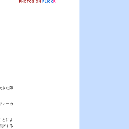
PHOTOS ON
FLICK
R
大きな障
びマーカ
ことによ
選択する