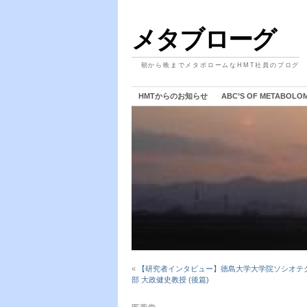
メタブローグ
朝から晩までメタボロームなHMT社員のブログ
HMTからのお知らせ
ABC’S OF METABOLO
«
【研究者インタビュー】徳島大学大学院ソシオテ
部 大政健史教授 (後篇)