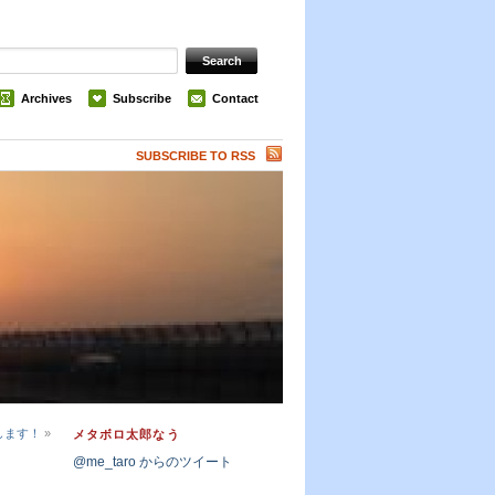
Archives
Subscribe
Contact
SUBSCRIBE TO RSS
します！
»
メタボロ太郎なう
@me_taro からのツイート