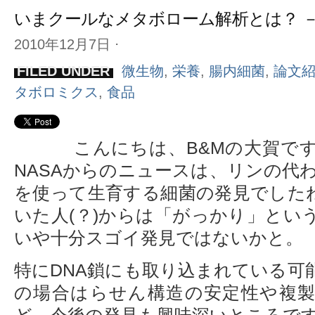
いまクールなメタボローム解析とは？ 
2010年12月7日
⋅
FILED UNDER
微生物
,
栄養
,
腸内細菌
,
論文
タボロミクス
,
食品
こんにちは、B&Mの大賀で
NASAからのニュースは、リンの代
を使って生育する細菌の発見でした
いた人(？)からは「がっかり」とい
いや十分スゴイ発見ではないかと。
特にDNA鎖にも取り込まれている可
の場合はらせん構造の安定性や複