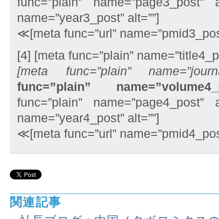
func=”plain” name=”page3_post” al
name=”year3_post” alt=””]
≪[meta func=”url” name=”pmid3_po
[4] [meta func=”plain” name=”title4_po
[meta func=”plain” name=”journa
func=”plain” name=”volume4_
func=”plain” name=”page4_post” al
name=”year4_post” alt=””]
≪[meta func=”url” name=”pmid4_po
関連記事