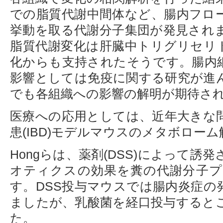
での脂質代謝中間体など、腸内フロ
挙動を取る代謝分子集団が発見され
脂質代謝変化は肝臓中トリグリセリ
化からも支持されたそうです。腸内
影響としては免疫に関する研究が進
でも各組織への影響の解明が期待さ
医療への応用としては、近年大きな
患(IBD)モデルマウスのメタボロー
Hongらは、薬剤(DSS)によって
オティクスの効果を糞の代謝分子
す。DSS投与マウスでは腸内炎症の
ましたが、乳酸菌を経口投与すると
た。