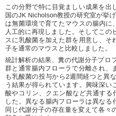
この分野で特に目覚ましい成果を出
国のJK Nicholson教授の研究室が
は無菌環境で育てたマウスの腸内に
人工的に再現しました。そしてこの
スに乳酸菌を加えた群を用意し、そ
子を通常のマウスと比較しました。
統計解析の結果、糞の代謝分子プロ
群と通常腸内フローラで分離され、
も乳酸菌の投与から2週間経つと異
う結果が得られています。興味深い
酸やコリン、クエン酸など共通する
した。異なる腸内フローラは異なる
同じ代謝分子の存在量を変えて各々