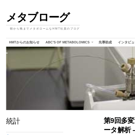
メタブローグ
朝から晩までメタボロームなHMT社員のブログ
HMTからのお知らせ
ABC’S OF METABOLOMICS
先導助成
インタビュ
統計
第9回多
ータ解析 