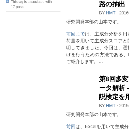
This tag is associated with
路の抽出
17 posts
BY
HMT
⋅
201
研究開発本部の山本です。
前回まで
は、主成分分析を用
荷量を用いて主成分スコアと
明してきました。今回は、選
けを行うための方法である、Metaboli
ご紹介します。…
第8回多
ータ解析 
説検定を
BY
HMT
⋅
201
研究開発本部の山本です。
前回
は、Excelを用いて主