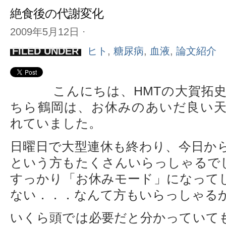
絶食後の代謝変化
2009年5月12日
⋅
FILED UNDER
ヒト
,
糖尿病
,
血液
,
論文紹介
こんにちは、HMTの大賀拓
ちら鶴岡は、お休みのあいだ良い
れていました。
日曜日で大型連休も終わり、今日か
という方もたくさんいらっしゃるで
すっかり「お休みモード」になって
ない．．．なんて方もいらっしゃる
いくら頭では必要だと分かっていて