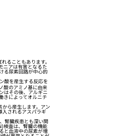
ばれることもあります。
モニアは有害となるた
ける尿素回路が中心的
リン酸を産生する反応を
ノ酸のアミノ基に由来
ンはその後、アルギニ
働きによってオルニチ
素から産生します。アン
導入されるアスパラギ
、腎臓疾患とも深い関
N)検査は、腎臓の機能
ると血液中の尿素が増
N値が異常となることが