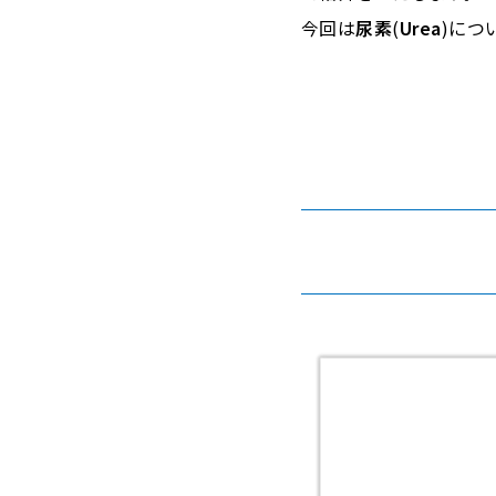
今回は
尿素
(
Urea
)につ