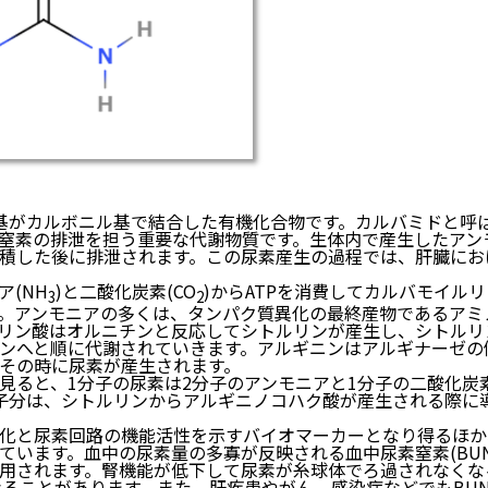
基がカルボニル基で結合した有機化合物です。カルバミドと呼
窒素の排泄を担う重要な代謝物質です。生体内で産生したアン
積した後に排泄されます。この尿素産生の過程では、肝臓にお
ア(NH
)と二酸化炭素(CO
)からATPを消費してカルバモイル
3
2
。アンモニアの多くは、タンパク質異化の最終産物であるアミ
リン酸はオルニチンと反応してシトルリンが産生し、シトルリ
ンへと順に代謝されていきます。アルギニンはアルギナーゼの
その時に尿素が産生されます。
見ると、1分子の尿素は2分子のアンモニアと1分子の二酸化炭
子分は、シトルリンからアルギニノコハク酸が産生される際に
化と尿素回路の機能活性を示すバイオマーカーとなり得るほか
ています。血中の尿素量の多寡が反映される血中尿素窒素(BU
用されます。腎機能が低下して尿素が糸球体でろ過されなくな
なることがあります。また、肝疾患やがん、感染症などでもBU