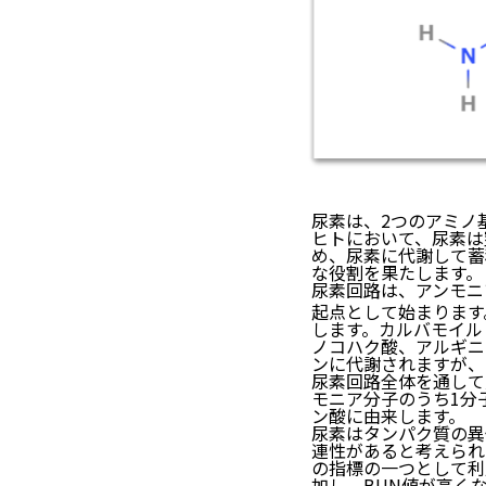
尿素は、2つのアミノ
ヒトにおいて、尿素は
め、尿素に代謝して蓄
な役割を果たします。
尿素回路は、アンモニ
起点として始まります
します。カルバモイル
ノコハク酸、アルギニ
ンに代謝されますが、
尿素回路全体を通して
モニア分子のうち1分
ン酸に由来します。
尿素はタンパク質の異
連性があると考えられ
の指標の一つとして利
加し、BUN値が高く