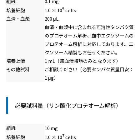
組織
0.1 mg
5
培養細胞
1.0 × 10
cells
血清・血漿
200 μL
血清・血漿中に含まれる可溶性タンパク質
のプロテオーム解析、血中エクソソームの
プロテオーム解析に対応しております。エ
クソソーム精製もお任せください。
培養上清
1 mL（無血清培地のみとなります）
その他試料
ご相談ください（必要タンパク質量目安：
1 μg）
必要試料量（リン酸化プロテオーム解析）
組織
10 mg
7
培養細胞
1.0 × 10
cells