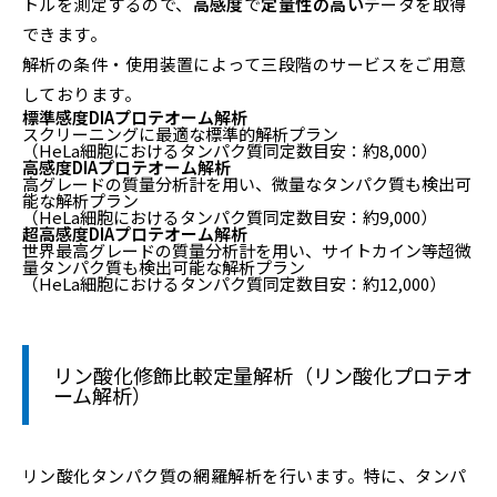
トルを測定するので、
高感度
で
定量性の高い
データを取得
できます。
解析の条件・使用装置によって三段階のサービスをご用意
しております。
標準感度DIAプロテオーム解析
スクリーニングに最適な標準的解析プラン
（HeLa細胞におけるタンパク質同定数目安：約8,000）
高感度DIAプロテオーム解析
高グレードの質量分析計を用い、微量なタンパク質も検出可
能な解析プラン
（HeLa細胞におけるタンパク質同定数目安：約9,000）
超高感度DIAプロテオーム解析
世界最高グレードの質量分析計を用い、サイトカイン等超微
量タンパク質も検出可能な解析プラン
（HeLa細胞におけるタンパク質同定数目安：約12,000）
リン酸化修飾比較定量解析（リン酸化プロテオ
ーム解析）
リン酸化タンパク質の網羅解析を行います。特に、タンパ