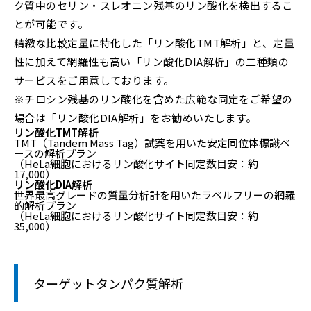
ク質中のセリン・スレオニン残基のリン酸化を検出するこ
とが可能です。
精緻な比較定量に特化した「リン酸化TMT解析」と、定量
性に加えて網羅性も高い「リン酸化DIA解析」の二種類の
サービスをご用意しております。
※チロシン残基のリン酸化を含めた広範な同定をご希望の
場合は「リン酸化DIA解析」をお勧めいたします。
リン酸化TMT解析
TMT（Tandem Mass Tag）試薬を用いた安定同位体標識ベ
ースの解析プラン
（HeLa細胞におけるリン酸化サイト同定数目安：約
17,000）
リン酸化DIA解析
世界最高グレードの質量分析計を用いたラベルフリーの網羅
的解析プラン
（HeLa細胞におけるリン酸化サイト同定数目安：約
35,000）
ターゲットタンパク質解析