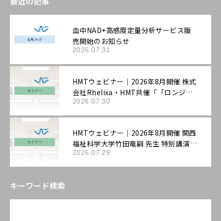
最近の記事
血中NAD+高感度定量分析サービス販
売開始のお知らせ
2026.07.31
HMTウェビナー｜2026年8月開催 株式
会社Rhelixa・HMT共催「「ロンジェ
2026.07.30
ビティ」を科学する：最先端の抗老化
評価戦略」
HMTウェビナー｜2026年8月開催 関西
福祉科学大学竹田竜嗣 先生 特別講演
2026.07.29
「第3回機能性表示ラボ：ロンジェビテ
ィ市場の最新動向と「機能性表示食
品」の評価戦略――拡大する抗老化ニーズ
キーワード検索
に応える臨床試験設計と作用機序の組
み立て方」