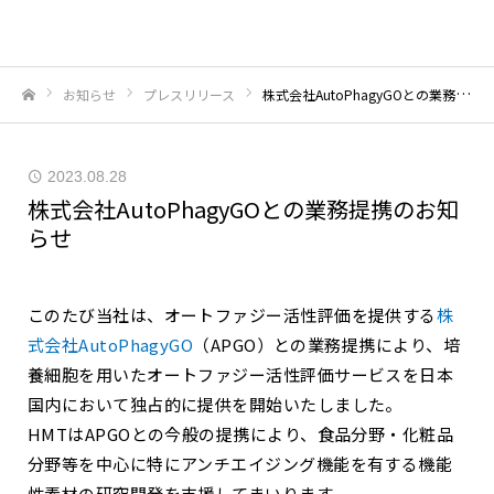
お知らせ
プレスリリース
株式会社AutoPhagyGOとの業務提携のお知らせ
ホーム
2023.08.28
株式会社AutoPhagyGOとの業務提携のお知
らせ
このたび当社は、オートファジー活性評価を提供する
株
式会社AutoPhagyGO
（APGO）との業務提携により、培
養細胞を用いたオートファジー活性評価サービスを日本
国内において独占的に提供を開始いたしました。
HMTはAPGOとの今般の提携により、食品分野・化粧品
分野等を中心に特にアンチエイジング機能を有する機能
性素材の研究開発を支援してまいります。