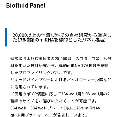
Biofluid Panel
20,000以上の体液試料での自社研究から厳選し
た
176種類
のmiRNAを標的としたパネル製品
健常者および疾患患者の20,000以上の血清、血漿、尿試
料を用いた自社研究から、標的miRNA
176種類
を厳選
したプロファイリングパネルです。
リキッドバイオプシーにおけるバイオマーカー探索など
に活用されています。
ご使用のqPCR装置に応じて384 well用と96 well用の2
種類のサイズをお選びいただくことが可能です。
384 well：384 well プレート1枚に176のmiRNAの
qPCR用プライマーペアが含まれています。