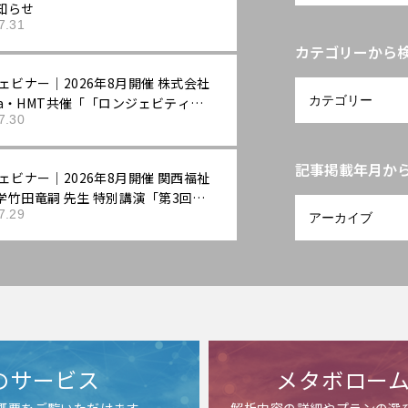
知らせ
7.31
カテゴリーから
ェビナー｜2026年8月開催 株式会社
ixa・HMT共催「「ロンジェビティ」
7.30
する：最先端の抗老化評価戦略」
記事掲載年月か
ェビナー｜2026年8月開催 関西福祉
学竹田竜嗣 先生 特別講演「第3回機
7.29
示ラボ：ロンジェビティ市場の最新
「機能性表示食品」の評価戦略――拡大
老化ニーズに応える臨床試験設計と
序の組み立て方」
のサービス
メタボロー
ス概要をご覧いただけます
解析内容の詳細やプランの選