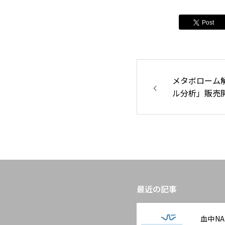
Post
メタボローム解
ル分析」販売
最近の記事
血中N