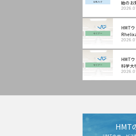
始のお
2026.0
HMTウ
Rhel
2026.0
を科学
HMTウ
科学大
2026.0
能性表
動向と
する抗
作用機
HMT
HMTのサービ