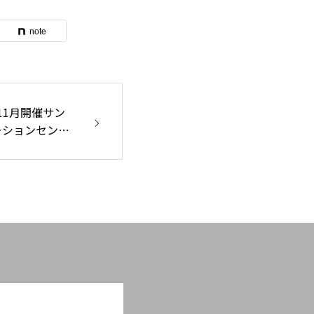
note
11月開催サン
ーションセンタ
生 特別講演
眠の質への有効
」