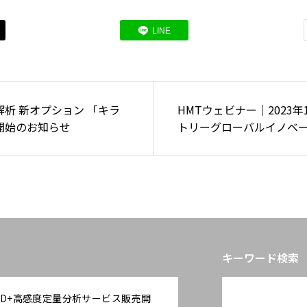
LINE
析 新オプション 「キラ
HMTウェビナー｜2023年
開始のお知らせ
トリーグローバルイノベ
ー株式会社 西岡健太郎先
「エルゴチオネインの睡
性とその作用メカニズム
キーワード検索
AD+高感度定量分析サービス販売開