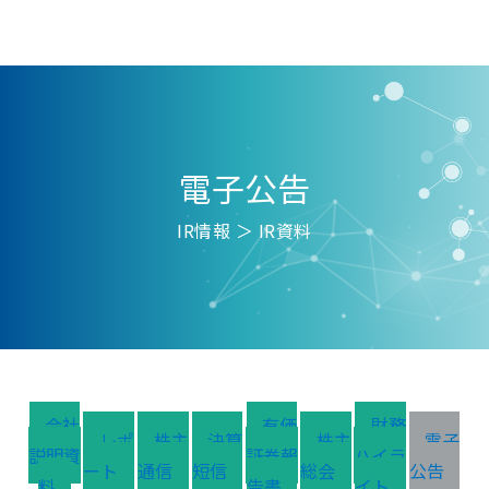
電子公告
IR情報 ＞ IR資料
会社
有価
財務
レポ
株主
決算
株主
電子
説明資
証券報
ハイラ
ート
通信
短信
総会
公告
料
告書
イト