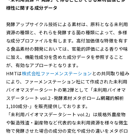
様性に関する成分データ
発酵アップサイクル技術による素材は、原料となる未利用
資源の種類と、それらを発酵する菌の種類によって、多様
な成分プロファイルを有します。高付加価値な特徴を有す
る食品素材の開発においては、官能的評価による香りや味
に加え、機能性成分を含めた成分データを参照すること
が、有効なアプローチとなります。
HMTは
株式会社ファーメンステーション
との共同取り組み
により、ファーメンステーション社にて作成された未利用
バイオマスデータシートの第2弾として「未利用バイオマ
スデータシート vol.2 -発酵素材メタボローム網羅的解析
1,100成分-」を販売提供しております。
「未利用バイオマスデータシート vol.2」は規格外農産物
や製造残渣・副産物など代表的な未利用資源を様々な微生
物で発酵させた場合の成分の変化や成分の違いをメタボロ