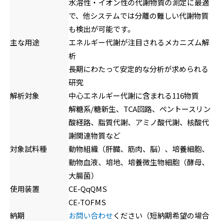
水溶性・イオン性の代謝物質の測定に最適
で、他システムでは分離の難しい代謝物質
も検出が可能です。
主な用途
エネルギー代謝が注目されるメカニズム解
析
長期にわたって安定的な分析が求められる
研究
解析対象
中心エネルギー代謝に含まれる116物質
解糖系/糖新生、TCA回路、ペントースリン
酸経路、脂質代謝、アミノ酸代謝、核酸代
謝関連物質など
対象試料種
動物組織（肝臓、筋肉、脳）、培養細胞、
動物血液、培地、培養微生物細胞（酵母、
大腸菌）
使用装置
CE-QqQMS
CE-TOFMS
納期
お問い合わせ
ください（短納期希望の場合