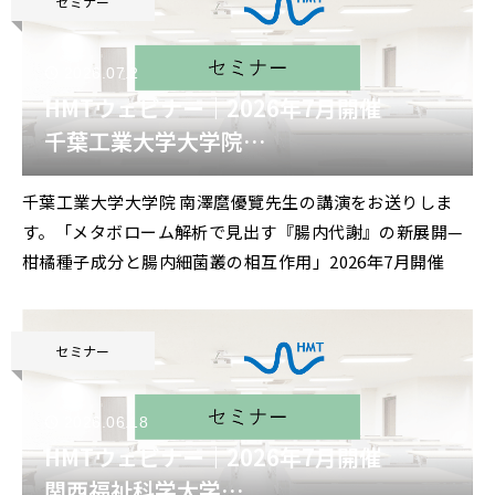
セミナー
2026.07.2
HMTウェビナー｜2026年7月開催
千葉工業大学大学院
南澤麿優覽 先生 特別講演
千葉工業大学大学院 南澤麿優覽先生の講演をお送りしま
「メタボローム解析で見出す『腸内代
す。「メタボローム解析で見出す『腸内代謝』の新展開—
謝』の新展開
柑橘種子成分と腸内細菌叢の相互作用」2026年7月開催
—柑橘種子成分と腸内細菌叢の相互作
用」
セミナー
2026.06.18
HMTウェビナー｜2026年7月開催
関西福祉科学大学