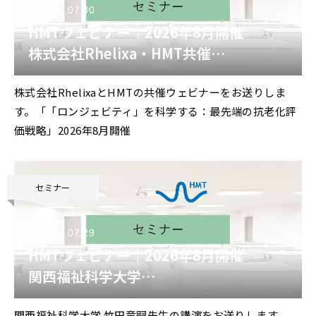
2026.07.30
HMTウェビナー｜2026年8月開催
株式会社Rhelixa・HMT共催
「「ロンジェビティ」を科学する：最先
株式会社RhelixaとHMTの共催ウェビナーをお送りしま
端の抗老化評価戦略」
す。「「ロンジェビティ」を科学する：最先端の抗老化評
価戦略」2026年8月開催
セミナー
2026.07.29
HMTウェビナー｜2026年8月開催
関西福祉科学大学
竹田竜嗣 先生 特別講演
関西福祉科学大学 竹田竜嗣先生の講演をお送りします。