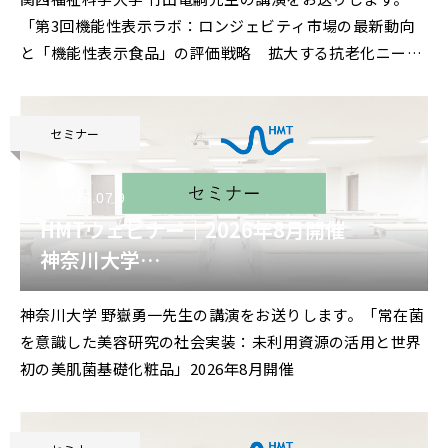
「第3回機能性表示ラボ：
「第3回機能性表示ラボ：ロンジェビティ市場の最新動向
ロンジェビティ市場の最新動向と「機能
と「機能性表示食品」の評価戦略 ――拡大する抗老化ニーズ
性表示食品」の評価戦略
に応える臨床試験設計と作用機序の組み立て方」2026年8
――拡大する抗老化ニーズに応える臨床試験
月開催
設計と作用機序の組み立て方」
セミナー
2026.07.9
HMTウェビナー｜2026年8月開催
神奈川大学
野嶽勇一 先生 特別講演
神奈川大学 野嶽勇一先生の講演をお送りします。「常在菌
「常在菌を意識した美容研究の社会実
を意識した美容研究の社会実装：未利用資源の活用と世界
装：
初の美肌菌基礎化粧品」2026年8月開催
未利用資源の活用と世界初の美肌菌基礎
化粧品」