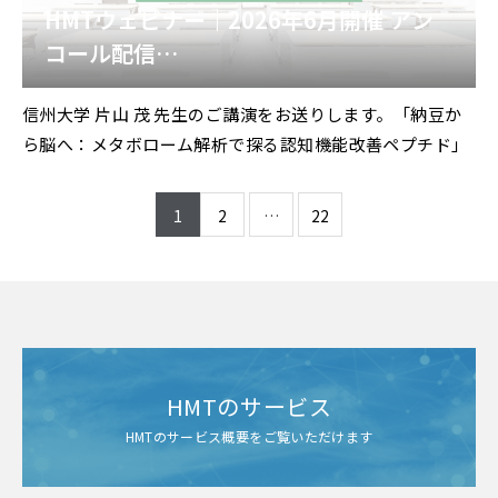
HMTウェビナー｜2026年6月開催 アン
コール配信
信州大学 片山 茂 先生 特別講演
信州大学 片山 茂 先生のご講演をお送りします。「納豆か
「納豆から脳へ：メタボローム解析で探
ら脳へ：メタボローム解析で探る認知機能改善ペプチド」
る認知機能改善ペプチド」
1
2
…
22
HMTのサービス
HMTのサービス概要をご覧いただけます