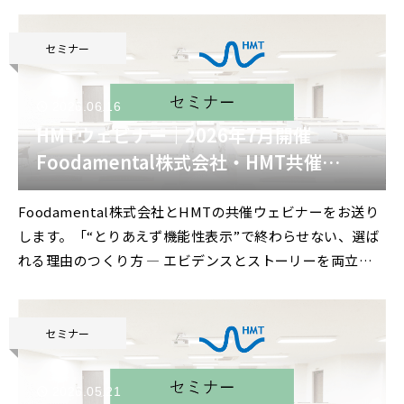
セミナー
2026.06.16
HMTウェビナー｜2026年7月開催
Foodamental株式会社・HMT共催
「“とりあえず機能性表示”で終わらせな
Foodamental株式会社とHMTの共催ウェビナーをお送り
い、選ばれる理由のつくり方
します。「“とりあえず機能性表示”で終わらせない、選ば
― エビデンスとストーリーを両立する
れる理由のつくり方 ― エビデンスとストーリーを両立す
UX戦略」
るUX戦略」2026年7月開催
セミナー
2026.05.21