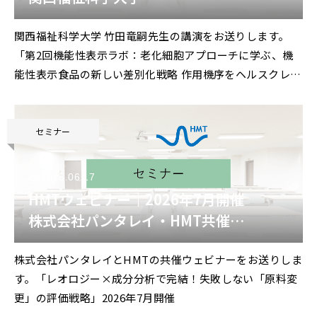
竹田竜嗣 先生 特別講演
関西福祉科学大学 竹田竜嗣先生の講演をお送りします。
「第2回機能性表示ラボ：
「第2回機能性表示ラボ：老化細胞アプローチに学ぶ、機
老化細胞アプローチに学ぶ、機能性表示
能性表示食品の新しい差別化戦略 ――作用機序をヘルスクレー
食品の新しい差別化戦略
ムに組み込むエビデンス設計と届出表現の考え方」2026年
――作用機序をヘルスクレームに組み込むエ
7月開催
ビデンス設計と届出表現の考え方」
セミナー
2026.06.17
HMTウェビナー｜2026年7月開催
株式会社パンタレイ・HMT共催
「レオロジー×成分分析で完結！失敗し
株式会社パンタレイとHMTの共催ウェビナーをお送りしま
ない「原料変更」の評価戦略」
す。「レオロジー×成分分析で完結！失敗しない「原料変
更」の評価戦略」2026年7月開催