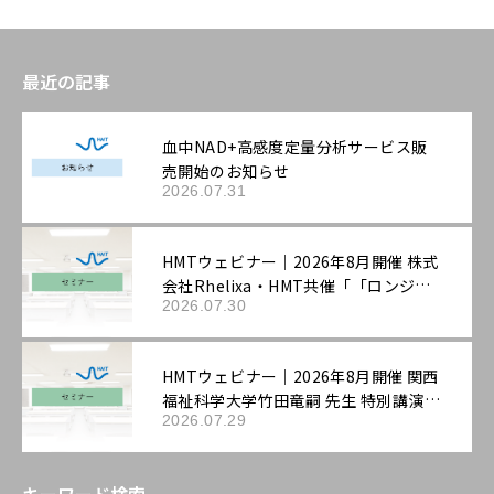
最近の記事
血中NAD+高感度定量分析サービス販
売開始のお知らせ
2026.07.31
HMTウェビナー｜2026年8月開催 株式
会社Rhelixa・HMT共催「「ロンジェ
2026.07.30
ビティ」を科学する：最先端の抗老化
評価戦略」
HMTウェビナー｜2026年8月開催 関西
福祉科学大学竹田竜嗣 先生 特別講演
2026.07.29
「第3回機能性表示ラボ：ロンジェビテ
ィ市場の最新動向と「機能性表示食
品」の評価戦略――拡大する抗老化ニーズ
キーワード検索