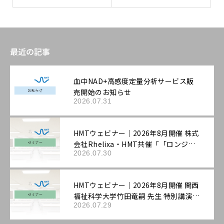
最近の記事
血中NAD+高感度定量分析サービス販
売開始のお知らせ
2026.07.31
HMTウェビナー｜2026年8月開催 株式
会社Rhelixa・HMT共催「「ロンジェ
2026.07.30
ビティ」を科学する：最先端の抗老化
評価戦略」
HMTウェビナー｜2026年8月開催 関西
福祉科学大学竹田竜嗣 先生 特別講演
2026.07.29
「第3回機能性表示ラボ：ロンジェビテ
ィ市場の最新動向と「機能性表示食