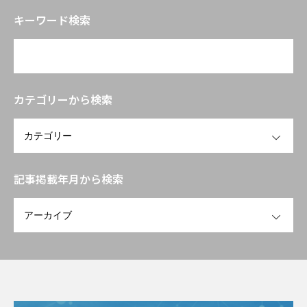
品」の評価戦略――拡大する抗老化ニーズ
キーワード検索
に応える臨床試験設計と作用機序の組
み立て方」
カテゴリーから検索
OPEN
記事掲載年月から検索
OPEN