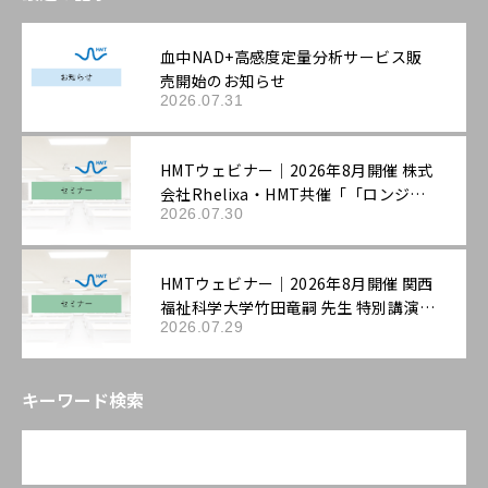
血中NAD+高感度定量分析サービス販
売開始のお知らせ
2026.07.31
HMTウェビナー｜2026年8月開催 株式
会社Rhelixa・HMT共催「「ロンジェ
2026.07.30
ビティ」を科学する：最先端の抗老化
評価戦略」
HMTウェビナー｜2026年8月開催 関西
福祉科学大学竹田竜嗣 先生 特別講演
2026.07.29
「第3回機能性表示ラボ：ロンジェビテ
ィ市場の最新動向と「機能性表示食
品」の評価戦略――拡大する抗老化ニーズ
キーワード検索
に応える臨床試験設計と作用機序の組
み立て方」