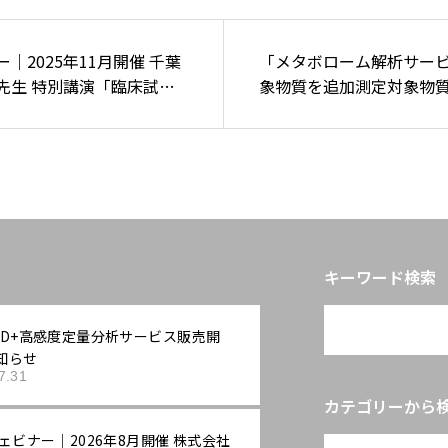
｜2025年11月開催 千葉
「メタボローム解析サー
先生 特別講演「臨床試験
象物質を追加測定対象物質が
検体を用いたメタボローム
上になりました
尿病から希少疾患ウェルナ
-」
キーワード検索
AD+高感度定量分析サービス販売開
知らせ
7.31
カテゴリーから
ェビナー｜2026年8月開催 株式会社