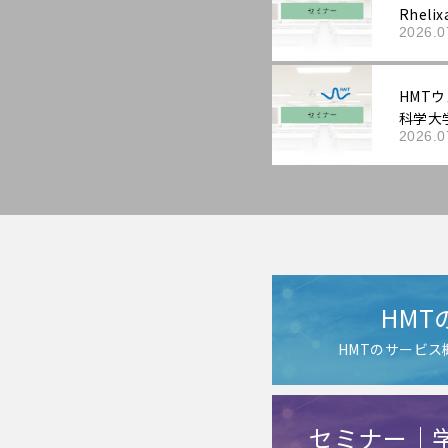
Rhel
2026.0
を科学
HMTウ
科学大
2026.0
能性表
動向と
する抗
作用機
HMT
HMTのサービ
セミナー｜