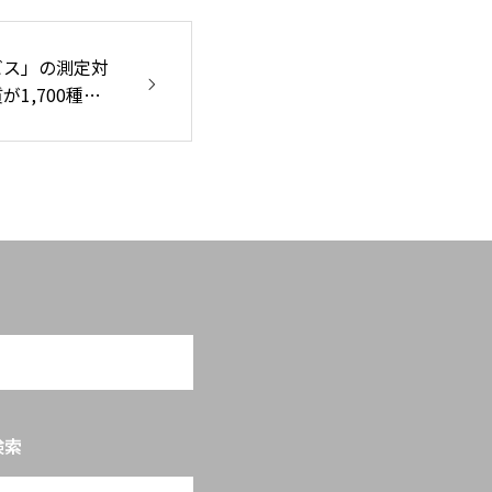
ビス」の測定対
1,700種以
検索
OPEN