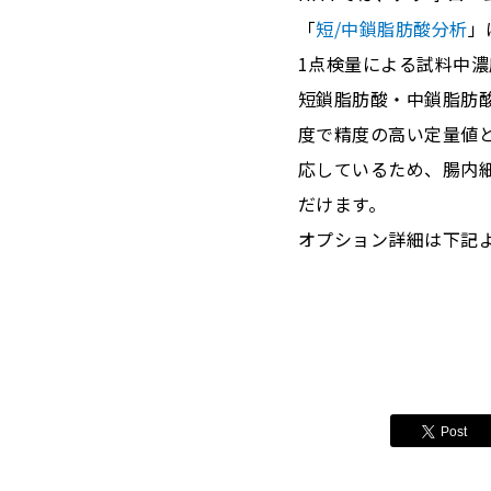
「
短/中鎖脂肪酸分析
」
1点検量による試料中
短鎖脂肪酸・中鎖脂肪
度で精度の高い定量値
応しているため、腸内
だけます。
オプション詳細は下記
Post