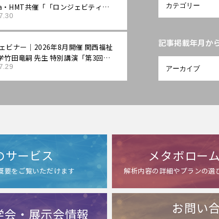
ixa・HMT共催「「ロンジェビティ」
7.30
する：最先端の抗老化評価戦略」
記事掲載年月か
ェビナー｜2026年8月開催 関西福祉
学竹田竜嗣 先生 特別講演「第3回機
7.29
示ラボ：ロンジェビティ市場の最新
「機能性表示食品」の評価戦略――拡大
老化ニーズに応える臨床試験設計と
序の組み立て方」
のサービス
メタボロー
ス概要をご覧いただけます
解析内容の詳細やプランの選
お問い
学会・展示会情報