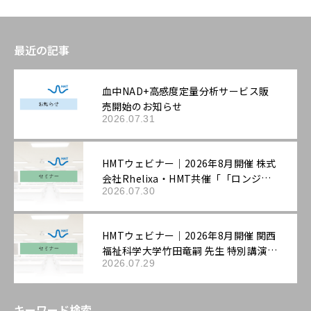
最近の記事
血中NAD+高感度定量分析サービス販
売開始のお知らせ
2026.07.31
HMTウェビナー｜2026年8月開催 株式
会社Rhelixa・HMT共催「「ロンジェ
2026.07.30
ビティ」を科学する：最先端の抗老化
評価戦略」
HMTウェビナー｜2026年8月開催 関西
福祉科学大学竹田竜嗣 先生 特別講演
2026.07.29
「第3回機能性表示ラボ：ロンジェビテ
ィ市場の最新動向と「機能性表示食
品」の評価戦略――拡大する抗老化ニーズ
キーワード検索