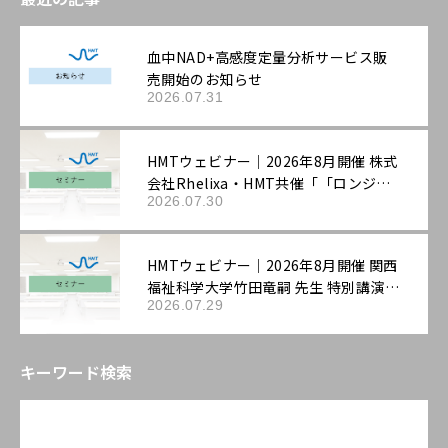
血中NAD+高感度定量分析サービス販
売開始のお知らせ
2026.07.31
HMTウェビナー｜2026年8月開催 株式
会社Rhelixa・HMT共催「「ロンジェ
2026.07.30
ビティ」を科学する：最先端の抗老化
評価戦略」
HMTウェビナー｜2026年8月開催 関西
福祉科学大学竹田竜嗣 先生 特別講演
2026.07.29
「第3回機能性表示ラボ：ロンジェビテ
ィ市場の最新動向と「機能性表示食
品」の評価戦略――拡大する抗老化ニーズ
キーワード検索
に応える臨床試験設計と作用機序の組
み立て方」