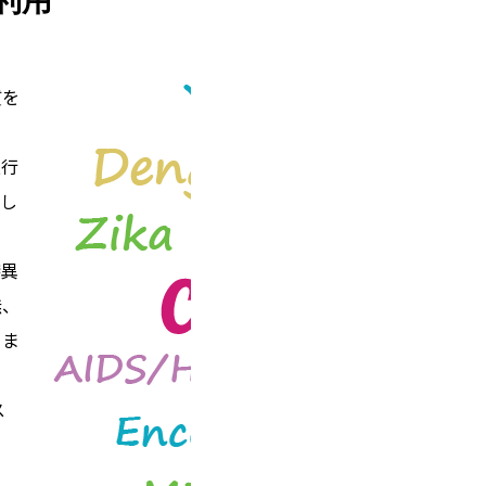
利用
質を
進行
とし
特異
無、
きま
ス