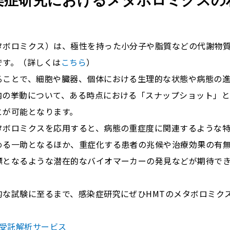
染症研究におけるメタボロミクスの
タボロミクス）は、極性を持った小分子や脂質などの代謝物
です。（詳しくは
こちら
）
ることで、細胞や臓器、個体における生理的な状態や病態の
内の挙動について、ある時点における「スナップショット」
とが可能となります。
タボロミクスを応用すると、病態の重症度に関連するような
める一助となるほか、重症化する患者の兆候や治療効果の有
標となるような潜在的なバイオマーカーの発見などが期待で
的な試験に至るまで、感染症研究にぜひHMTのメタボロミク
ム受託解析サービス