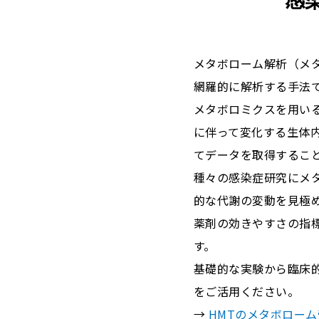
感
メタボローム解析（メ
網羅的に解析する手法
メタボロミクスを用い
に伴って変化する生体
てデータを取得するこ
種々の感染症研究にメ
的な代謝の変動を見極
薬剤の効きやすさの指
す。
基礎的な実験から臨床
をご活用ください。
→
HMTのメタボロー