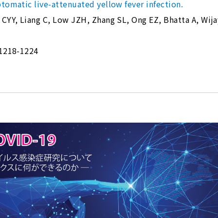
ptomatic live-attenuated yellow fever infection.
 CYY, Liang C, Low JZH, Zhang SL, Ong EZ, Bhatta A, Wija
 1218-1224