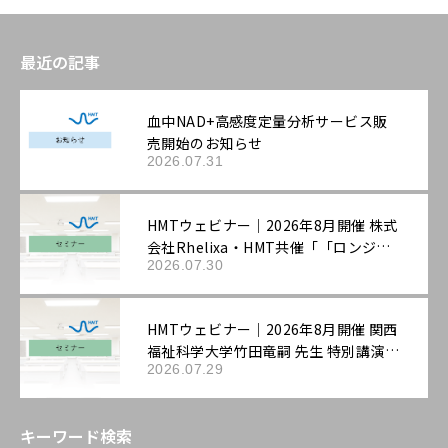
最近の記事
血中NAD+高感度定量分析サービス販
売開始のお知らせ
2026.07.31
HMTウェビナー｜2026年8月開催 株式
会社Rhelixa・HMT共催「「ロンジェ
2026.07.30
ビティ」を科学する：最先端の抗老化
評価戦略」
HMTウェビナー｜2026年8月開催 関西
福祉科学大学竹田竜嗣 先生 特別講演
2026.07.29
「第3回機能性表示ラボ：ロンジェビテ
ィ市場の最新動向と「機能性表示食
品」の評価戦略――拡大する抗老化ニーズ
キーワード検索
に応える臨床試験設計と作用機序の組