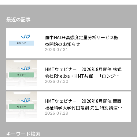
最近の記事
血中NAD+高感度定量分析サービス販
売開始のお知らせ
2026.07.31
HMTウェビナー｜2026年8月開催 株式
会社Rhelixa・HMT共催「「ロンジェ
2026.07.30
ビティ」を科学する：最先端の抗老化
評価戦略」
HMTウェビナー｜2026年8月開催 関西
福祉科学大学竹田竜嗣 先生 特別講演
2026.07.29
「第3回機能性表示ラボ：ロンジェビテ
ィ市場の最新動向と「機能性表示食
品」の評価戦略――拡大する抗老化ニーズ
キーワード検索
に応える臨床試験設計と作用機序の組