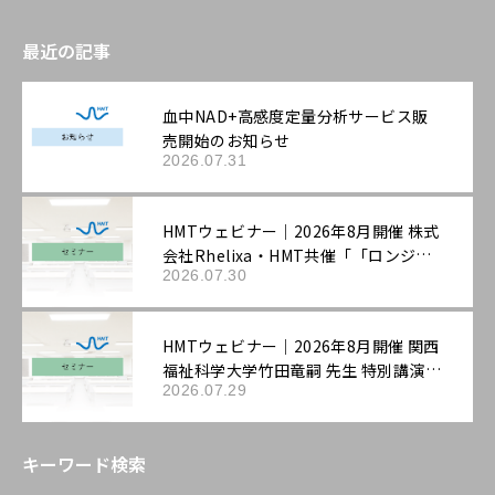
最近の記事
血中NAD+高感度定量分析サービス販
売開始のお知らせ
2026.07.31
HMTウェビナー｜2026年8月開催 株式
会社Rhelixa・HMT共催「「ロンジェ
2026.07.30
ビティ」を科学する：最先端の抗老化
評価戦略」
HMTウェビナー｜2026年8月開催 関西
福祉科学大学竹田竜嗣 先生 特別講演
2026.07.29
「第3回機能性表示ラボ：ロンジェビテ
ィ市場の最新動向と「機能性表示食
品」の評価戦略――拡大する抗老化ニーズ
キーワード検索
に応える臨床試験設計と作用機序の組
み立て方」