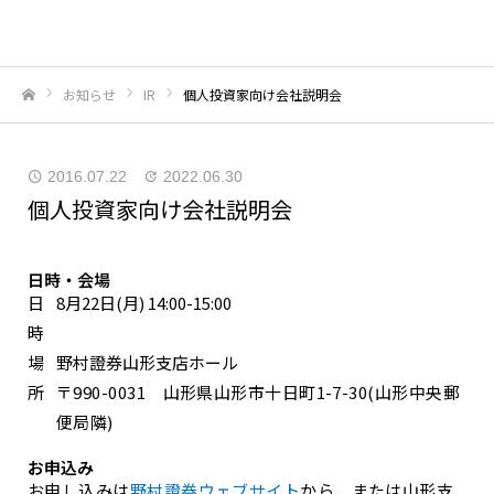
お知らせ
IR
個人投資家向け会社説明会
ホーム
2016.07.22
2022.06.30
個人投資家向け会社説明会
日時・会場
日
8月22日(月) 14:00-15:00
時
場
野村證券山形支店ホール
所
〒990-0031 山形県山形市十日町1-7-30(山形中央郵
便局隣)
お申込み
お申し込みは
野村證券ウェブサイト
から、または山形支