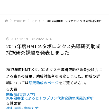
お知らせ
その他
2017年度HMTメタボロミクス先導研究助成 採択研究課題を発表しました
ホーム
2017.12.19
2022.07.4
2017年度HMTメタボロミクス先導研究助成
採択研究課題を発表しました
2017年度HMTメタボロミクス先導研究助成選考委員会に
よる審査の結果、助成対象者を決定しました。助成の詳
細については
研究助成のページ
をご覧ください。
☆大賞
関根 舞(東京大学)
XOR阻害薬によるヒトのプリン代謝変動の網羅的解析
☆奨励賞
遠山 周吾 (慶應大学)