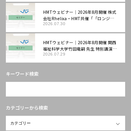
HMTウェビナー｜2026年8月開催 株式
会社Rhelixa・HMT共催「「ロンジェ
2026.07.30
ビティ」を科学する：最先端の抗老化
評価戦略」
HMTウェビナー｜2026年8月開催 関西
福祉科学大学竹田竜嗣 先生 特別講演
2026.07.29
「第3回機能性表示ラボ：ロンジェビテ
ィ市場の最新動向と「機能性表示食
品」の評価戦略――拡大する抗老化ニーズ
キーワード検索
に応える臨床試験設計と作用機序の組
み立て方」
カテゴリーから検索
OPEN