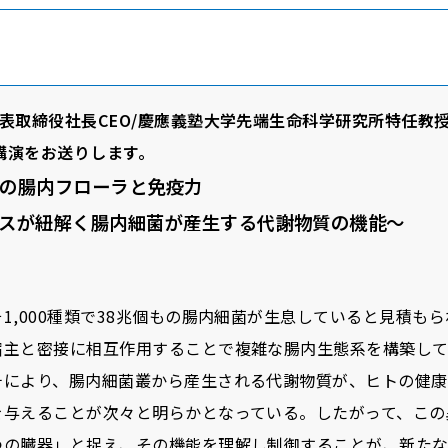
表取締役社長CEO/慶應義塾大学先端生命科学研究所特任教
別講演をお送りします。
の腸内フローラと免疫力
スが紐解く腸内細菌が産生する代謝物質の機能〜
1,000種類で38兆個もの腸内細菌が生息していると見積も
宿主と密接に相互作用することで複雑な腸内生態系を構築し
チにより、腸内細菌叢から産生される代謝物質が、ヒトの健康
を与えることが次々と明らかとなっている。したがって、この
つの臓器」と捉え、その機能を理解し制御することが、新た