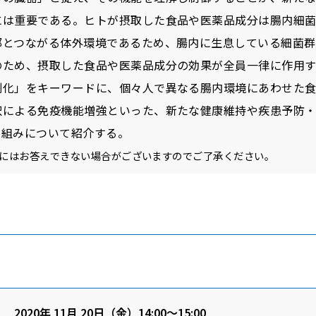
には重要である。ヒトが摂取した食品や医薬品成分は腸内細
部とつながる体外環境であるため、腸内に生息している細菌群
のため、摂取した食品や医薬品成分の効果が全員一律に作用
別化」をキーワードに、個々人で異なる腸内環境にあわせた
択による免疫機能増強といった、新たな健康維持や疾患予防
り組みについて紹介する。
にはお答えできない場合がございますのでご了承ください。
2020年 11月 20日（金）14:00～15:00