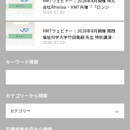
HMTウェビナー｜2026年8月開催 株式
会社Rhelixa・HMT共催「「ロンジェ
2026.07.30
ビティ」を科学する：最先端の抗老化
評価戦略」
HMTウェビナー｜2026年8月開催 関西
福祉科学大学竹田竜嗣 先生 特別講演
2026.07.29
「第3回機能性表示ラボ：ロンジェビテ
ィ市場の最新動向と「機能性表示食
品」の評価戦略――拡大する抗老化ニーズ
キーワード検索
に応える臨床試験設計と作用機序の組
み立て方」
カテゴリーから検索
OPEN
記事掲載年月から検索