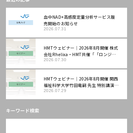
血中NAD+高感度定量分析サービス販
売開始のお知らせ
2026.07.31
HMTウェビナー｜2026年8月開催 株式
会社Rhelixa・HMT共催「「ロンジェ
2026.07.30
ビティ」を科学する：最先端の抗老化
評価戦略」
HMTウェビナー｜2026年8月開催 関西
福祉科学大学竹田竜嗣 先生 特別講演
2026.07.29
「第3回機能性表示ラボ：ロンジェビテ
ィ市場の最新動向と「機能性表示食
品」の評価戦略――拡大する抗老化ニーズ
キーワード検索
に応える臨床試験設計と作用機序の組
み立て方」