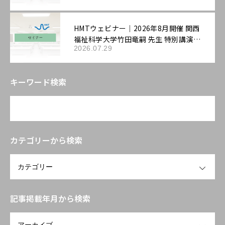
評価戦略」
HMTウェビナー｜2026年8月開催 関西
福祉科学大学竹田竜嗣 先生 特別講演
2026.07.29
「第3回機能性表示ラボ：ロンジェビテ
ィ市場の最新動向と「機能性表示食
品」の評価戦略――拡大する抗老化ニーズ
キーワード検索
に応える臨床試験設計と作用機序の組
み立て方」
カテゴリーから検索
OPEN
記事掲載年月から検索
OPEN