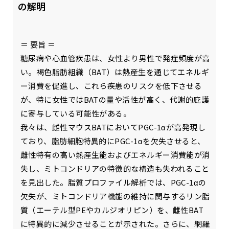
の解明
＝ 要旨 ＝
糖尿病や心血管疾患は、女性より男性で発症頻度が高
い。褐色脂肪組織（BAT）は熱産生を通じてエネルギ
ー消費を促進し、これら疾患のリスクを低下させる
が、特に女性ではBATの量や活性が高く、代謝的庇護
に寄与している可能性がある。
我々は、雌性マウスBATにおいてPGC-1αが高発現し
ており、脂肪細胞特異的にPGC-1αを欠失させると、
雌性特有の高い熱産生能およびエネルギー消費能が消
失し、ミトコンドリアの特徴的な構造も失われること
を見出した。脂質プロファイル解析では、PGC-1αの
欠失が、ミトコンドリア機能の維持に関与するリン脂
質（エーテル型PEやカルジオリピン）を、雌性BAT
に特異的に減少させることが示された。さらに、網羅