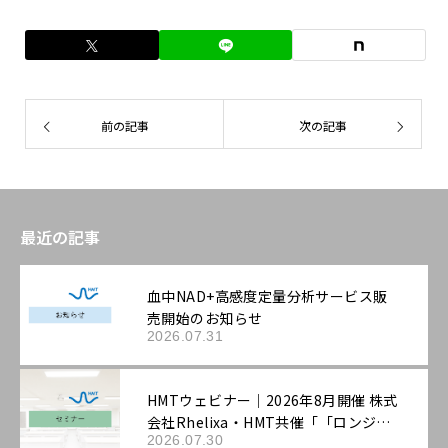
前の記事
次の記事
最近の記事
血中NAD+高感度定量分析サービス販
売開始のお知らせ
2026.07.31
HMTウェビナー｜2026年8月開催 株式
会社Rhelixa・HMT共催「「ロンジェ
2026.07.30
ビティ」を科学する：最先端の抗老化