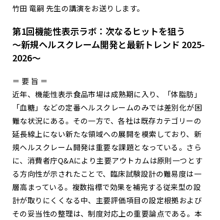
竹田 竜嗣 先生の講演をお送りします。
第1回機能性表示ラボ：次なるヒットを狙う
～新規ヘルスクレーム開発と最新トレンド 2025-
2026～
＝ 要 旨 ＝
近年、機能性表示食品市場は成熟期に入り、「体脂肪」
「血糖」などの定番ヘルスクレームのみでは差別化が困
難な状況にある。その一方で、各社は既存カテゴリーの
延長線上にない新たな領域への展開を模索しており、新
規ヘルスクレーム開発は重要な課題となっている。さら
に、消費者庁Q&Aにより主要アウトカムは原則一つとす
る方向性が示されたことで、臨床試験設計の難易度は一
層高まっている。複数指標で効果を補完する従来型の設
計が取りにくくなる中、主要評価項目の設定根拠および
その妥当性の整理は、制度対応上の重要論点である。本