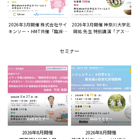
2026年3月開催 株式会社サイ
2026年3月開催 神奈川大学北
キンソー・HMT共催「臨床試
岡祐 先生 特別講演「アスリ
験の成功率を最大化する『マ
ートのモデル動物としてのサ
ルチオミクス』戦略～日本人
ラブレッド：運動時の骨格筋
セミナー
細菌叢ビッグデータと代謝物
代謝を包括的に捉える試み」
予測パッケージの融合による
次世代の機能探索～」
Webセミナー
Webセミナー
2026年8月開催
2026年8月開催