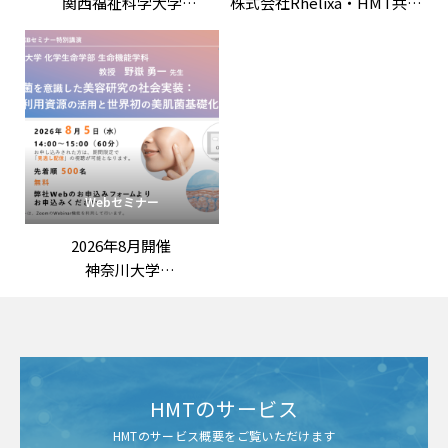
関西福祉科学大学
株式会社Rhelixa・HMT共催
竹田竜嗣 先生 特別講演
「「ロンジェビティ」を科
「第3回機能性表示ラボ：
学する：最先端の抗老化評
ロンジェビティ市場の最新
価戦略」
動向と「機能性表示食品」
の評価戦略
――拡大する抗老化ニーズに応
える臨床試験設計と作用機
序の組み立て方」
Webセミナー
2026年8月開催
神奈川大学
野嶽勇一 先生 特別講演
「常在菌を意識した美容研
究の社会実装：
未利用資源の活用と世界初
の美肌菌基礎化粧品」
HMTのサービス
HMTのサービス概要をご覧いただけます