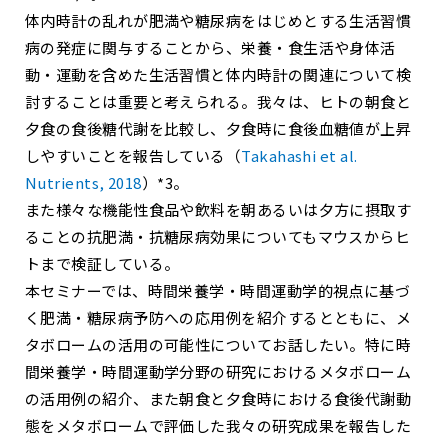
体内時計の乱れが肥満や糖尿病をはじめとする生活習慣
病の発症に関与することから、栄養・食生活や身体活
動・運動を含めた生活習慣と体内時計の関連について検
討することは重要と考えられる。我々は、ヒトの朝食と
夕食の食後糖代謝を比較し、夕食時に食後血糖値が上昇
しやすいことを報告している（
Takahashi et al.
Nutrients, 2018
）*3。
また様々な機能性食品や飲料を朝あるいは夕方に摂取す
ることの抗肥満・抗糖尿病効果についてもマウスからヒ
トまで検証している。
本セミナーでは、時間栄養学・時間運動学的視点に基づ
く肥満・糖尿病予防への応用例を紹介するとともに、メ
タボロームの活用の可能性についてお話したい。特に時
間栄養学・時間運動学分野の研究におけるメタボローム
の活用例の紹介、また朝食と夕食時における食後代謝動
態をメタボロームで評価した我々の研究成果を報告した