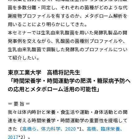
菌を多数分離・同定し、それぞれの菌種がどのような代
謝産物プロファイルを有するのか、メタボローム解析を
用いることにより明らかにしてきた。
本セミナーでは生乳由来乳酸菌を用いた発酵乳製品の開
発事例を交えながら、乳酸菌の菌種別プロファイルや、
生乳由来乳酸菌で調製した発酵乳のプロファイルについ
て紹介したい。
東京工業大学 高橋将記先生
「時間栄養学・時間運動学の肥満・糖尿病予防へ
の応用とメタボローム活用の可能性」
＝ 要 旨 ＝
我々は体内時計と栄養・食生活や運動・身体活動との関
連を考える時間栄養学・時間運動学の重要性を提唱して
きた（
高橋ら、体力科学、2020
*1、
高橋、臨床栄養、
2017
*2）。