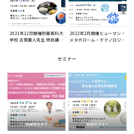
2021年12月開催防衛医科大
2022年2月開催ヒューマン・
学校 古賀農人先生 特別講演
メタボローム・テクノロジー
「日本型の食事とメンタルヘ
ズ株式会社 山本博之 講演
ルス －米を中心とした食事
「多変量解析を用いたメタボ
セミナー
の脳機能改善効果－」
ロームデータ解析」
Webセミナー
Webセミナー