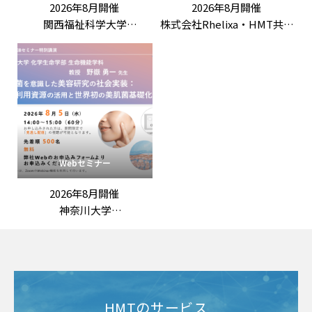
2026年8月開催
2026年8月開催
関西福祉科学大学
株式会社Rhelixa・HMT共催
竹田竜嗣 先生 特別講演
「「ロンジェビティ」を科
「第3回機能性表示ラボ：
学する：最先端の抗老化評
ロンジェビティ市場の最新
価戦略」
動向と「機能性表示食品」
の評価戦略
――拡大する抗老化ニーズに応
える臨床試験設計と作用機
序の組み立て方」
Webセミナー
2026年8月開催
神奈川大学
野嶽勇一 先生 特別講演
「常在菌を意識した美容研
究の社会実装：
未利用資源の活用と世界初
の美肌菌基礎化粧品」
HMTのサービス