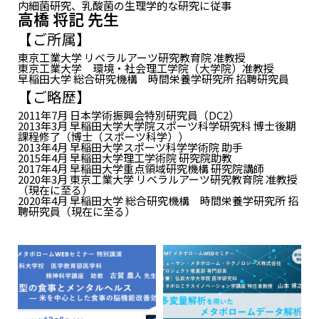
内細菌研究、乳酸菌の生理学的な研究に従事
高橋 将記 先生
【ご所属】
東京工業大学 リベラルアーツ研究教育院 准教授
東京工業大学 環境・社会理工学院（大学院）准教授
早稲田大学 総合研究機構 時間栄養学研究所 招聘研究員
【ご略歴】
2011年7月 日本学術振興会特別研究員（DC2）
2013年3月 早稲田大学大学院スポーツ科学研究科 博士後期
課程修了（博士（スポーツ科学））
2013年4月 早稲田大学スポーツ科学学術院 助手
2015年4月 早稲田大学理工学術院 研究院助教
2017年4月 早稲田大学重点領域研究機構 研究院講師
2020年3月 東京工業大学 リベラルアーツ研究教育院 准教授
（現在に至る）
2020年4月 早稲田大学 総合研究機構 時間栄養学研究所 招
聘研究員（現在に至る）