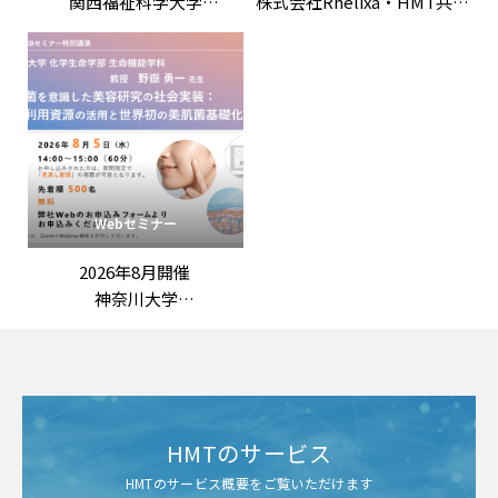
関西福祉科学大学
株式会社Rhelixa・HMT共催
竹田竜嗣 先生 特別講演
「「ロンジェビティ」を科
「第3回機能性表示ラボ：
学する：最先端の抗老化評
ロンジェビティ市場の最新
価戦略」
動向と「機能性表示食品」
の評価戦略
――拡大する抗老化ニーズに応
える臨床試験設計と作用機
序の組み立て方」
Webセミナー
2026年8月開催
神奈川大学
野嶽勇一 先生 特別講演
「常在菌を意識した美容研
究の社会実装：
未利用資源の活用と世界初
の美肌菌基礎化粧品」
HMTのサービス
HMTのサービス概要をご覧いただけます