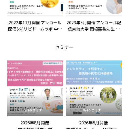
2022年11月開催 アンコール
2023年3月開催 アンコール配
配信(株)リピドームラボ 中西
信東海大学 関根嘉香先生 特
広樹先生 特別講演 「脂質の
別講演「体臭を情報として活
網羅解析『リピドミクス』入
用する－皮膚ガス研究の最前
セミナー
門～脂質解析を研究・開発に
線－」
どう活かすか～」
Webセミナー
Webセミナー
2026年8月開催
2026年8月開催