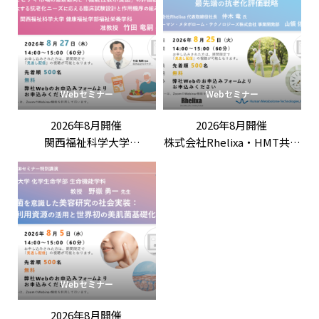
Webセミナー
Webセミナー
2026年8月開催
2026年8月開催
関西福祉科学大学
株式会社Rhelixa・HMT共催
竹田竜嗣 先生 特別講演
「「ロンジェビティ」を科
「第3回機能性表示ラボ：
学する：最先端の抗老化評
ロンジェビティ市場の最新
価戦略」
動向と「機能性表示食品」
の評価戦略
――拡大する抗老化ニーズに応
える臨床試験設計と作用機
序の組み立て方」
Webセミナー
2026年8月開催