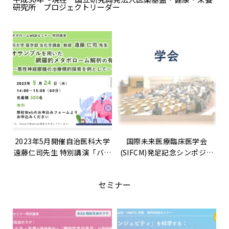
研究所 プロジェクトリーダー
2023年5月開催自治医科大学
国際未来医療臨床医学会
遠藤仁司先生 特別講演「バイ
(SIFCM)発足記念シンポジウ
オサンプルを用いた網羅的メ
ム
タボローム解析の有効性〜悪
セミナー
性神経膠腫の治療標的探索を
例として〜」