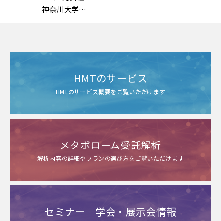
神奈川大学
野嶽勇一 先生 特別講演
「常在菌を意識した美容研
究の社会実装：
未利用資源の活用と世界初
の美肌菌基礎化粧品」
HMTのサービス
HMTのサービス概要をご覧いただけます
メタボローム受託解析
解析内容の詳細やプランの選び方をご覧いただけます
セミナー｜学会・展示会情報