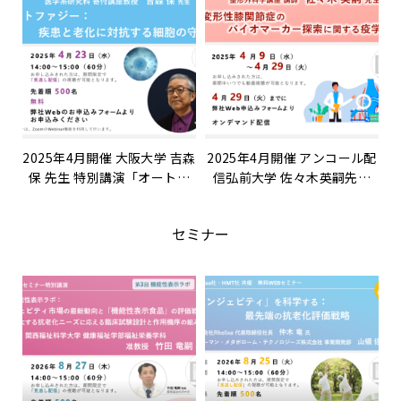
2025年4月開催 大阪大学 吉森
2025年4月開催 アンコール配
保 先生 特別講演「オートフ
信弘前大学 佐々木英嗣先生
ァジー：疾患と老化に対抗す
特別講演「早期変形性膝関節
る細胞の守護者」
症のバイオマーカー探索に関
セミナー
する疫学研究」