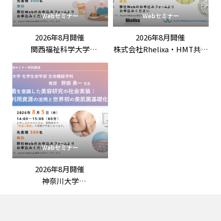
Webセミナー
Webセミナー
2026年8月開催
2026年8月開催
関西福祉科学大学
株式会社Rhelixa・HMT共催
竹田竜嗣 先生 特別講演
「「ロンジェビティ」を科
「第3回機能性表示ラボ：
学する：最先端の抗老化評
ロンジェビティ市場の最新
価戦略」
動向と「機能性表示食品」
の評価戦略
――拡大する抗老化ニーズに応
える臨床試験設計と作用機
序の組み立て方」
Webセミナー
2026年8月開催
神奈川大学
野嶽勇一 先生 特別講演
「常在菌を意識した美容研
究の社会実装：