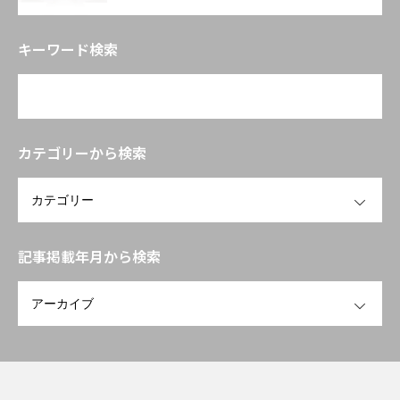
ィ市場の最新動向と「機能性表示食
品」の評価戦略――拡大する抗老化ニーズ
キーワード検索
に応える臨床試験設計と作用機序の組
み立て方」
カテゴリーから検索
OPEN
記事掲載年月から検索
OPEN